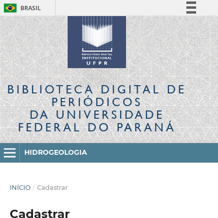
BRASIL
Simplifique!
Comunica BR
Participe
Acesso à informação
Legislação
BIBLIOTECA DIGITAL
DE
Canais
PERIÓDICOS
DA UNIVERSIDADE
FEDERAL DO PARANÁ
HIDROGEOLOGIA
INÍCIO
/
Cadastrar
Cadastrar