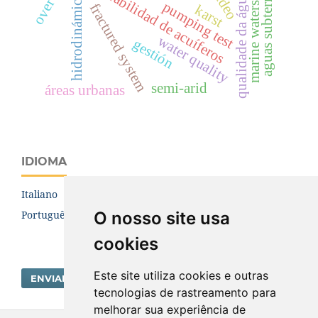
marine waters intrusion
aguas subterráneas
vulnerabilidad de acuíferos
qualidade da água
hidrodinámica
pumping test
fractured system
karst
water quality
gestión
semi-arid
áreas urbanas
IDIOMA
Italiano
O nosso site usa
Português (Brasil)
cookies
Este site utiliza cookies e outras
ENVIAR SUBMISSÃO
tecnologias de rastreamento para
melhorar sua experiência de