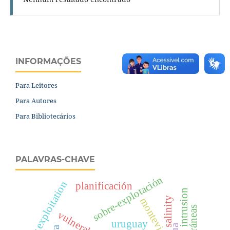
INFORMAÇÕES
Para Leitores
Para Autores
Para Bibliotecários
PALAVRAS-CHAVE
sobre-explotación
over exploitation
planificación
salinity
montevideo
uruguay