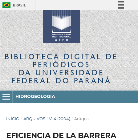
BRASIL
Simplifique!
Comunica BR
Participe
Acesso à informação
Legislação
BIBLIOTECA DIGITAL
DE
Canais
PERIÓDICOS
DA UNIVERSIDADE
FEDERAL DO PARANÁ
HIDROGEOLOGIA
INÍCIO
/
ARQUIVOS
/
V. 4 (2004)
/
Artigos
EFICIENCIA DE LA BARRERA