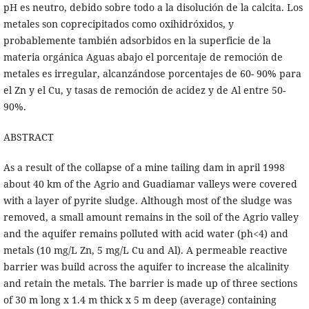
pH es neutro, debido sobre todo a la disolución de la calcita. Los
metales son coprecipitados como oxihidróxidos, y
probablemente también adsorbidos en la superficie de la
materia orgánica Aguas abajo el porcentaje de remoción de
metales es irregular, alcanzándose porcentajes de 60- 90% para
el Zn y el Cu, y tasas de remoción de acidez y de Al entre 50-
90%.
ABSTRACT
As a result of the collapse of a mine tailing dam in april 1998
about 40 km of the Agrio and Guadiamar valleys were covered
with a layer of pyrite sludge. Although most of the sludge was
removed, a small amount remains in the soil of the Agrio valley
and the aquifer remains polluted with acid water (ph<4) and
metals (10 mg/L Zn, 5 mg/L Cu and Al). A permeable reactive
barrier was build across the aquifer to increase the alcalinity
and retain the metals. The barrier is made up of three sections
of 30 m long x 1.4 m thick x 5 m deep (average) containing