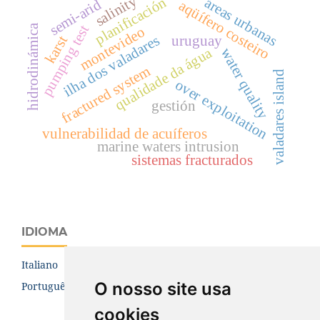
salinity
planificación
áreas urbanas
semi-arid
aqüífero costeiro
hidrodinámica
pumping test
montevideo
ilha dos valadares
uruguay
karst
qualidade da água
water quality
fractured system
valadares island
over exploitation
gestión
vulnerabilidad de acuíferos
marine waters intrusion
sistemas fracturados
IDIOMA
Italiano
O nosso site usa
Português (Brasil)
cookies