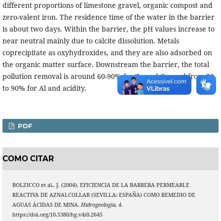
different proportions of limestone gravel, organic compost and
zero-valent iron. The residence time of the water in the barrier
is about two days. Within the barrier, the pH values increase to
near neutral mainly due to calcite dissolution. Metals
coprecipitate as oxyhydroxides, and they are also adsorbed on
the organic matter surface. Downstream the barrier, the total
pollution removal is around 60-90% for Zn and Cu, and from 50
to 90% for Al and acidity.
PDF
COMO CITAR
BOLZICCO et al., J. (2004). EFICIENCIA DE LA BARRERA PERMEABLE
REACTIVA DE AZNALCOLLAR (SEVILLA; ESPAÑA) COMO REMEDIO DE
AGUAS ÁCIDAS DE MINA.
Hidrogeologia
,
4
.
https://doi.org/10.5380/hg.v4i0.2645