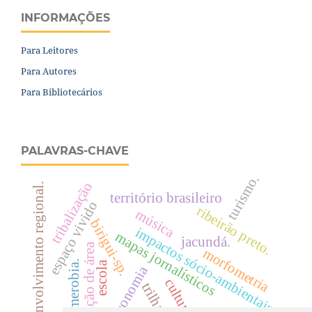
INFORMAÇÕES
Para Leitores
Para Autores
Para Bibliotecários
PALAVRAS-CHAVE
turismo.
tribalização
desenvolvimento regional.
território brasileiro
espaço vivido
ribeirão preto.
música
birigui-sp.
impactos sócio-ambientais
mapas jornalísticos
jacundá.
variação de área
morfometria
hemerobia.
escola
geoeconomia
cultura.
trilhas