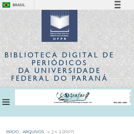
BRASIL
Simplifique!
Comunica BR
Participe
Acesso à informação
Legislação
BIBLIOTECA DIGITAL
DE
Canais
PERIÓDICOS
DA UNIVERSIDADE
FEDERAL DO PARANÁ
INÍCIO
/
ARQUIVOS
/
v. 2 n. 2 (2007)