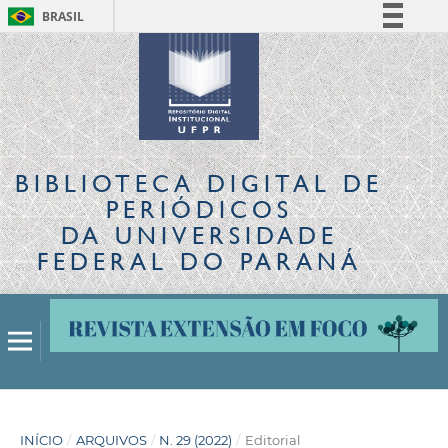
BRASIL
Simplifique!
Comunica BR
Participe
Acesso à informação
Legislação
BIBLIOTECA DIGITAL
DE
Canais
PERIÓDICOS
DA UNIVERSIDADE
FEDERAL DO PARANÁ
INÍCIO
/
ARQUIVOS
/
N. 29 (2022)
/
Editorial