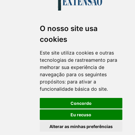
O nosso site usa
Revista Extensão em Foco
cookies
ISSN 2358-7180 (on-line)
revistaextensao@ufpr.br
Este site utiliza cookies e outras
tecnologias de rastreamento para
melhorar sua experiência de
navegação para os seguintes
propósitos:
para ativar a
funcionalidade básica do site
.
Concordo
Eu recuso
Alterar as minhas preferências