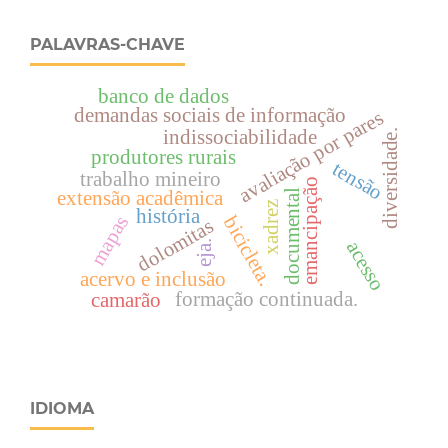
PALAVRAS-CHAVE
banco de dados
demandas sociais de informação
avaliação por pares
indissociabilidade
diversidade.
produtores rurais
tensão
trabalho mineiro
emancipação
documental
extensão acadêmica
xadrez
história
mapas
bicicleta.
dolomitas
acesso
eja.
acervo e inclusão
formação continuada.
camarão
IDIOMA