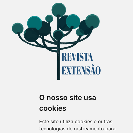
O nosso site usa
Revista Extensão em Foco
cookies
ISSN 2358-7180 (on-line)
revistaextensao@ufpr.br
Este site utiliza cookies e outras
tecnologias de rastreamento para