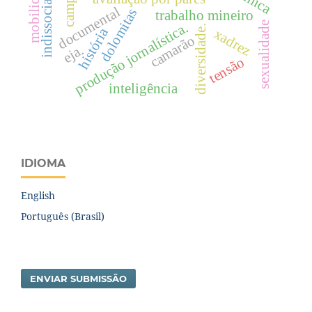
indissociabilidade
mobilidade
documental
dolomitas
trabalho mineiro
sexualidade
produção jornalística.
diversidade.
história
xadrez
camarão
eja.
tensão
inteligência
IDIOMA
English
Português (Brasil)
ENVIAR SUBMISSÃO