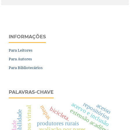
INFORMAÇÕES
Para Leitores
Para Autores
Para Bibliotecários
PALAVRAS-CHAVE
repositórios
acervo e inclusão
acesso
mapas
campus virtual
bicicleta.
extensão acadêmica
produtores rurais
avaliação por pares