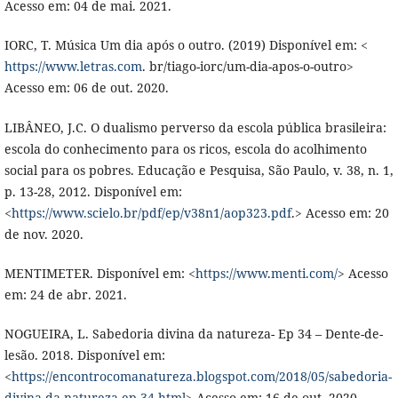
Acesso em: 04 de mai. 2021.
IORC, T. Música Um dia após o outro. (2019) Disponível em: <
https://www.letras.com
. br/tiago-iorc/um-dia-apos-o-outro>
Acesso em: 06 de out. 2020.
LIBÂNEO, J.C. O dualismo perverso da escola pública brasileira:
escola do conhecimento para os ricos, escola do acolhimento
social para os pobres. Educação e Pesquisa, São Paulo, v. 38, n. 1,
p. 13-28, 2012. Disponível em:
<
https://www.scielo.br/pdf/ep/v38n1/aop323.pdf
.> Acesso em: 20
de nov. 2020.
MENTIMETER. Disponível em: <
https://www.menti.com/
> Acesso
em: 24 de abr. 2021.
NOGUEIRA, L. Sabedoria divina da natureza- Ep 34 – Dente-de-
lesão. 2018. Disponível em:
<
https://encontrocomanatureza.blogspot.com/2018/05/sabedoria-
divina-da-natureza-ep-34.html
> Acesso em: 16 de out. 2020.