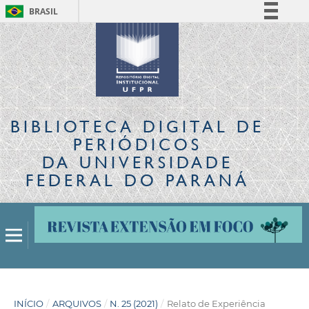
BRASIL
Simplifique!
Comunica BR
Participe
Acesso à informação
Legislação
BIBLIOTECA DIGITAL
DE
Canais
PERIÓDICOS
DA UNIVERSIDADE
FEDERAL DO PARANÁ
INÍCIO
/
ARQUIVOS
/
N. 25 (2021)
/
Relato de Experiência