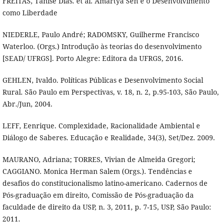
FREITAS, Tanise Dias. et al. Amartya Sen e o Desenvolvimento
como Liberdade
NIEDERLE, Paulo André; RADOMSKY, Guilherme Francisco
Waterloo. (Orgs.) Introdução às teorias do desenvolvimento
[SEAD/ UFRGS]. Porto Alegre: Editora da UFRGS, 2016.
GEHLEN, Ivaldo. Políticas Públicas e Desenvolvimento Social
Rural. São Paulo em Perspectivas, v. 18, n. 2, p.95-103, São Paulo,
Abr./Jun, 2004.
LEFF, Eenrique. Complexidade, Racionalidade Ambiental e
Diálogo de Saberes. Educação e Realidade, 34(3), Set/Dez. 2009.
MAURANO, Adriana; TORRES, Vivian de Almeida Gregori;
CAGGIANO. Monica Herman Salem (Orgs.). Tendências e
desafios do constitucionalismo latino-americano. Cadernos de
Pós-graduação em direito, Comissão de Pós-graduação da
faculdade de direito da USP, n. 3, 2011, p. 7-15, USP, São Paulo:
2011.