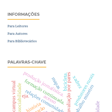
INFORMAÇÕES
Para Leitores
Para Autores
Para Bibliotecários
PALAVRAS-CHAVE
produção jornalística.
avaliação por pares
produtores rurais
bicicleta.
xadrez
mapas
formação continuada.
campus virtual
indissociabilidade
trabalho mineiro
relações comunidade – instituição
eja.
acesso
história
camarão