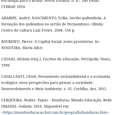
estratégia para o Brasil? Novos Estudos, n. 87. São Paulo,
CEBRAP, 2010.
ARARIPE, André; NASCIMENTO, Erika. Sertão quilombola. A
formação dos quilombos no sertão de Pernambuco. Olinda:
Centro de cultura Luiz Freire. 2008. 156 p.
BOURDIEU, Pierre. O Capital Social: notas provisórias. In:
NOGUEIRA, Maria Alice;
CATANI, Afrânio (Org.). Escritos de educação. Petrópolis: Vozes,
1998.
CAVALCANTI, Clóvis. Pensamento socioambiental e a economia
ecológica: nova perspectiva para pensar a sociedade.
Desenvolvimento e Meio Ambiente, v. 35, Curitiba, dez. 2015.
CERQUEIRA, Walter. Países – Honduras, Mundo Educação. Rede
OMANIA. Goiânia: 2016. Disponível em:
<
https://mundoeducacao.bol.com.br/geografia/honduras.htm
>.