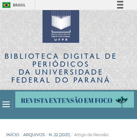
BRASIL
Simplifique!
Comunica BR
Participe
Acesso à informação
Legislação
BIBLIOTECA DIGITAL
DE
Canais
PERIÓDICOS
DA UNIVERSIDADE
FEDERAL DO PARANÁ
INÍCIO
/
ARQUIVOS
/
N. 22 (2021)
/
Artigo de Revisão