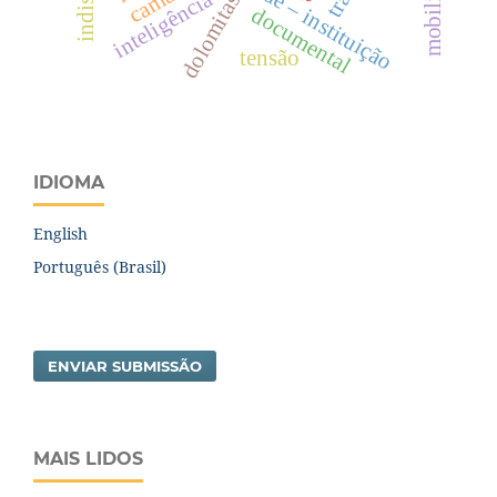
mobilidade
inteligência
dolomitas
documental
tensão
IDIOMA
English
Português (Brasil)
ENVIAR SUBMISSÃO
MAIS LIDOS