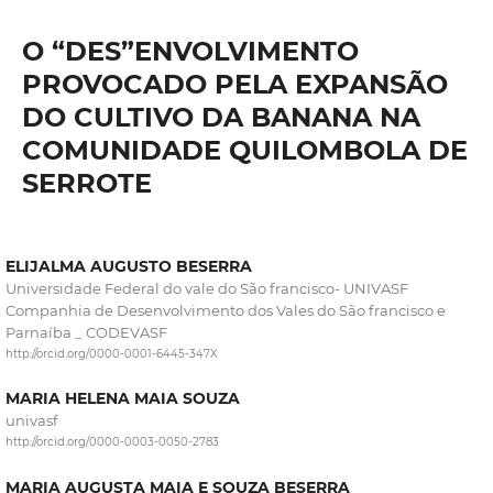
O “DES”ENVOLVIMENTO
PROVOCADO PELA EXPANSÃO
DO CULTIVO DA BANANA NA
COMUNIDADE QUILOMBOLA DE
SERROTE
ELIJALMA AUGUSTO BESERRA
Universidade Federal do vale do São francisco- UNIVASF
Companhia de Desenvolvimento dos Vales do São francisco e
Parnaíba _ CODEVASF
http://orcid.org/0000-0001-6445-347X
MARIA HELENA MAIA SOUZA
univasf
http://orcid.org/0000-0003-0050-2783
MARIA AUGUSTA MAIA E SOUZA BESERRA