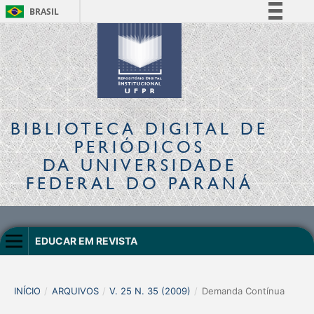
BRASIL
Simplifique!
Comunica BR
Participe
Acesso à informação
Legislação
BIBLIOTECA DIGITAL
DE
Canais
PERIÓDICOS
DA UNIVERSIDADE
FEDERAL DO PARANÁ
EDUCAR EM REVISTA
INÍCIO
/
ARQUIVOS
/
V. 25 N. 35 (2009)
/
Demanda Contínua