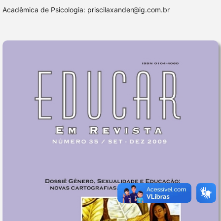
Acadêmica de Psicologia: priscilaxander@ig.com.br