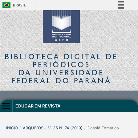
BRASIL
Simplifique!
Comunica BR
Participe
Acesso à informação
Legislação
BIBLIOTECA DIGITAL
DE
Canais
PERIÓDICOS
DA UNIVERSIDADE
FEDERAL DO PARANÁ
EDUCAR EM REVISTA
INÍCIO
/
ARQUIVOS
/
V. 35 N. 74 (2019)
/
Dossiê Temático