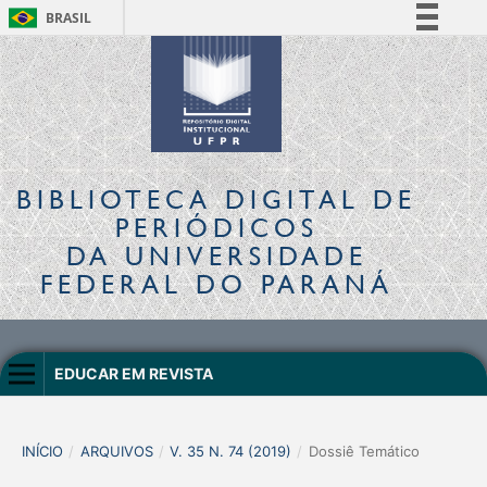
BRASIL
Simplifique!
Comunica BR
Participe
Acesso à informação
Legislação
BIBLIOTECA DIGITAL
DE
Canais
PERIÓDICOS
DA UNIVERSIDADE
FEDERAL DO PARANÁ
EDUCAR EM REVISTA
INÍCIO
/
ARQUIVOS
/
V. 35 N. 74 (2019)
/
Dossiê Temático