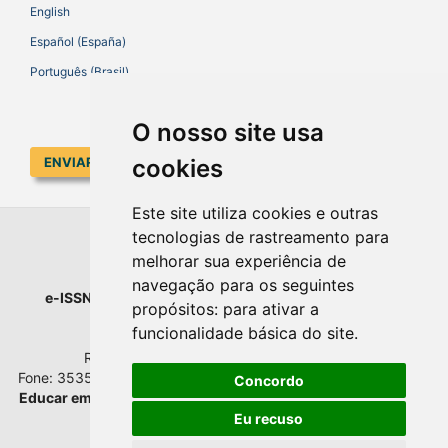
English
Español (España)
Português (Brasil)
O nosso site usa
ENVIAR SUBMISSÃO
cookies
Este site utiliza cookies e outras
tecnologias de rastreamento para
EDUCAR EM REVISTA
melhorar sua experiência de
navegação para os seguintes
e-ISSN
: 1984-0411 |
Prefixo DOI
: 10.1590 |
Qualis
: A1
propósitos:
para ativar a
Universidade Federal do Paraná
funcionalidade básica do site
.
Setor de Educação - Campus Rebouças
Rua Rockefeller, nº 57, 2.º andar - Sala 202
Fone: 3535-6207 | Bairro: Rebouças | Curitiba - Paraná - Brasil
Concordo
Educar em Revista
esta licenciada com
Creative Commons BY
Atribuição 4.0 Internacional.
Eu recuso