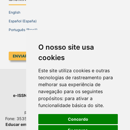
English
Español (España)
Português (Brasil)
O nosso site usa
cookies
ENVIAR SUBMISSÃO
Este site utiliza cookies e outras
tecnologias de rastreamento para
EDUCAR EM REVISTA
melhorar sua experiência de
navegação para os seguintes
e-ISSN
: 1984-0411 |
Prefixo DOI
: 10.1590 |
Qualis
: A1
propósitos:
para ativar a
Universidade Federal do Paraná
funcionalidade básica do site
.
Setor de Educação - Campus Rebouças
Rua Rockefeller, nº 57, 2.º andar - Sala 202
Fone: 3535-6207 | Bairro: Rebouças | Curitiba - Paraná - Brasil
Concordo
Educar em Revista
esta licenciada com
Creative Commons BY