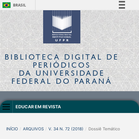
BRASIL
Simplifique!
Comunica BR
Participe
Acesso à informação
Legislação
BIBLIOTECA DIGITAL
DE
Canais
PERIÓDICOS
DA UNIVERSIDADE
FEDERAL DO PARANÁ
EDUCAR EM REVISTA
INÍCIO
/
ARQUIVOS
/
V. 34 N. 72 (2018)
/
Dossiê Temático