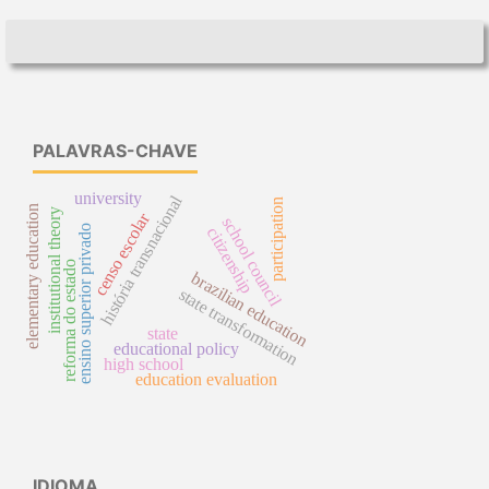
PALAVRAS-CHAVE
university
história transnacional
participation
elementary education
institutional theory
censo escolar
school council
ensino superior privado
citizenship
reforma do estado
brazilian education
state transformation
state
educational policy
high school
education evaluation
IDIOMA