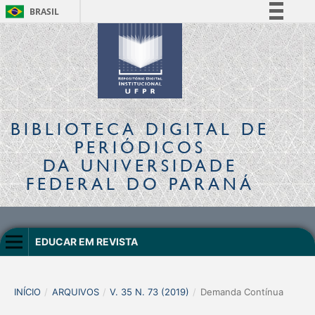
BRASIL
Simplifique!
Comunica BR
Participe
Acesso à informação
Legislação
BIBLIOTECA DIGITAL
DE
Canais
PERIÓDICOS
DA UNIVERSIDADE
FEDERAL DO PARANÁ
EDUCAR EM REVISTA
INÍCIO
/
ARQUIVOS
/
V. 35 N. 73 (2019)
/
Demanda Contínua