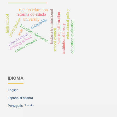
right to education
história transnacional
educational policy
state transformation
reforma do estado
high school
university
participation
citizenship
education evaluation
institutional theory
brazilian education
school council
state
school census
evening school
ensino noturno
IDIOMA
English
Español (España)
Português (Brasil)