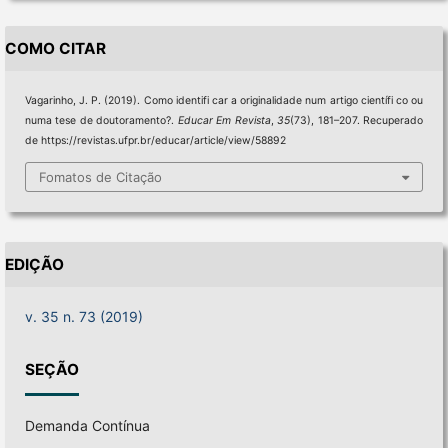
COMO CITAR
Vagarinho, J. P. (2019). Como identifi car a originalidade num artigo científi co ou
numa tese de doutoramento?.
Educar Em Revista
,
35
(73), 181–207. Recuperado
de https://revistas.ufpr.br/educar/article/view/58892
Fomatos de Citação
EDIÇÃO
v. 35 n. 73 (2019)
SEÇÃO
Demanda Contínua