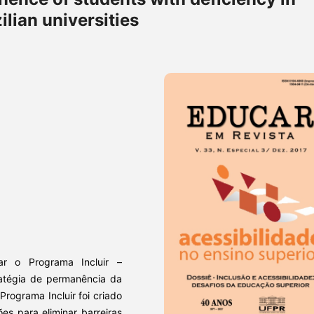
ilian universities
ar o Programa Incluir –
ratégia de permanência da
rograma Incluir foi criado
es para eliminar barreiras