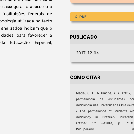
de assegurar o acesso e a
instituições federais de
PDF
dologia utilizada no texto
s analisados indicam que o
idades para favorecer a
PUBLICADO
 da Educação Especial,
r.
2017-12-04
COMO CITAR
Maciel, C. E., & Anache, A. A. (2017).
permanência de estudantes co
deficiência nas universidades brasileir
/ The permanence of students wit
deficiency in Brazilian universitie
Educar Em Revista
, p. 71–86
Recuperado d