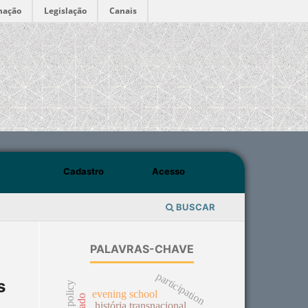
mação
Legislação
Canais
Cadastro
Acesso
BUSCAR
PALAVRAS-CHAVE
participation
s
evening school
história transnacional