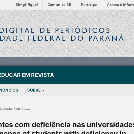
Simplifique!
Comunica BR
Participe
Acesso à infor
DIGITAL
DE PERIÓDICOS
IDADE FEDERAL DO PARANÁ
EDUCAR EM REVISTA
NÚNCIOS
SOBRE
Dossiê Temático
tes com deficiência nas universidade
nence of students with deficiency in