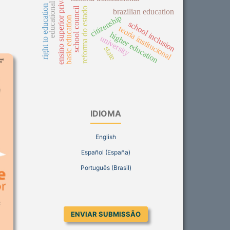
educational policy
ensino superior privado
right to education
school council
reforma do estado
brazilian education
citizenship
basic education
school inclusion
teoria institucional
higher education
university
state
IDIOMA
English
Español (España)
Português (Brasil)
ENVIAR SUBMISSÃO