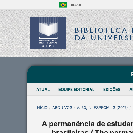
BRASIL
BIBLIOTECA 
DA UNIVERS
ATUAL
EQUIPE EDITORIAL
EDIÇÕES
A
INÍCIO
/
ARQUIVOS
/
V. 33, N. ESPECIAL 3 (2017)
/
A permanência de estudan
brasileiras / The perma