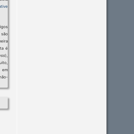
tive
igos
são
eira
sta é
ess
),
ito,
, em
não-