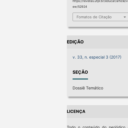
https://revistas.ufpr.br/educar/article/v
ew/52924
Fomatos de Citação
EDIÇÃO
v. 33, n. especial 3 (2017)
SEÇÃO
Dossiê Temático
LICENÇA
Todo o conteúdo do periódico 