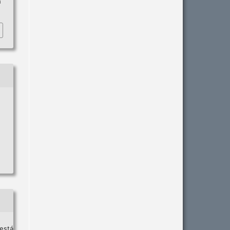
i
está