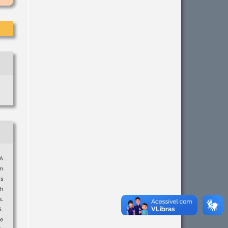
 A
m
as
h
s.
.
e