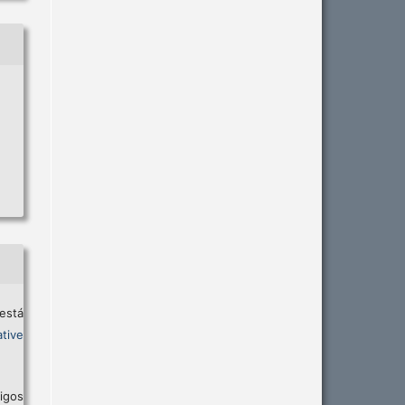
está
tive
igos