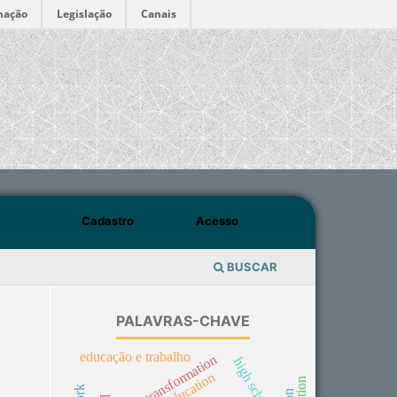
mação
Legislação
Canais
Cadastro
Acesso
BUSCAR
PALAVRAS-CHAVE
educação e trabalho
state transformation
high school