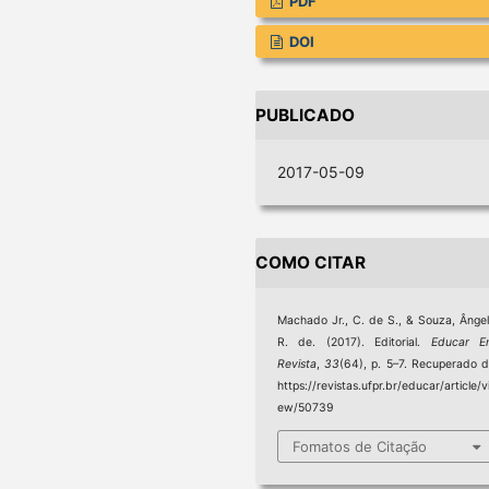
PDF
DOI
PUBLICADO
2017-05-09
COMO CITAR
Machado Jr., C. de S., & Souza, Ânge
R. de. (2017). Editorial.
Educar E
Revista
,
33
(64), p. 5–7. Recuperado 
https://revistas.ufpr.br/educar/article/v
ew/50739
Fomatos de Citação