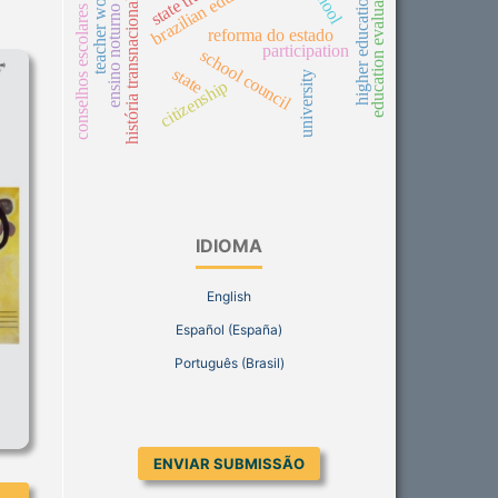
brazilian education
education evaluation
teacher work
higher education
história transnacional
conselhos escolares
ensino noturno
reforma do estado
participation
school council
state
university
citizenship
IDIOMA
English
Español (España)
Português (Brasil)
ENVIAR SUBMISSÃO