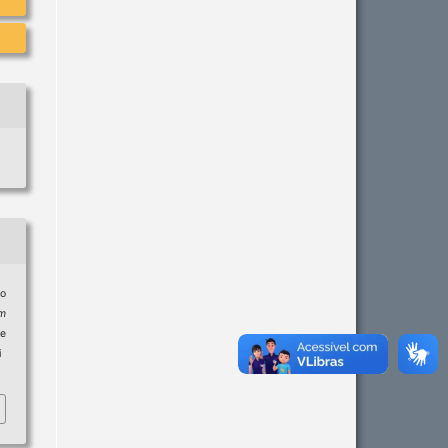
lo
m
de
i