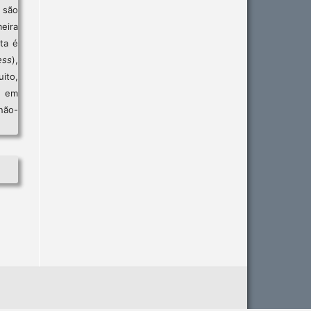
são
eira
sta é
ess
),
ito,
, em
não-