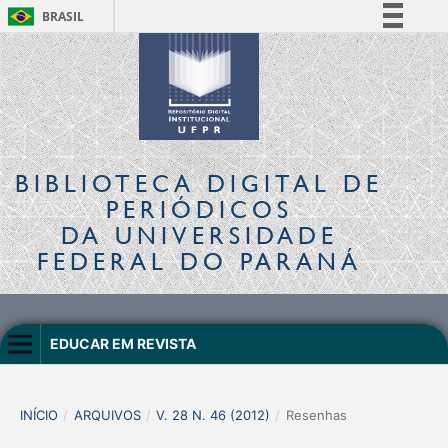
BRASIL
Simplifique!
Comunica BR
Participe
Acesso à informação
Legislação
BIBLIOTECA DIGITAL
DE
Canais
PERIÓDICOS
DA UNIVERSIDADE
FEDERAL DO PARANÁ
EDUCAR EM REVISTA
INÍCIO
/
ARQUIVOS
/
V. 28 N. 46 (2012)
/
Resenhas