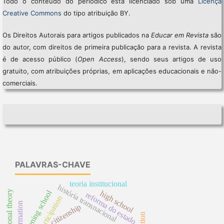
Todo o conteúdo do periódico está licenciado sob uma
Licença
Creative Commons
do tipo atribuição BY.
Os Direitos Autorais para artigos publicados na
Educar em Revista
são
do autor, com direitos de primeira publicação para a revista. A revista
é de acesso público (
Open Access
), sendo seus artigos de uso
gratuito, com atribuições próprias, em aplicações educacionais e não-
comerciais.
PALAVRAS-CHAVE
teoria institucional
história transnacional
institutional theory
evening school
high school
reforma do estado
participation
citizenship