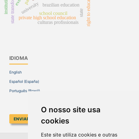
state transformation
right to education
university
brazilian education
state
school council
private high school education
culturas profissionais
IDIOMA
English
Español (España)
Português (Brasil)
O nosso site usa
cookies
ENVIAR SUBMISSÃO
Este site utiliza cookies e outras