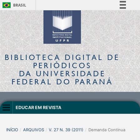
BRASIL
Simplifique!
Comunica BR
Participe
Acesso à informação
Legislação
BIBLIOTECA DIGITAL
DE
Canais
PERIÓDICOS
DA UNIVERSIDADE
FEDERAL DO PARANÁ
EDUCAR EM REVISTA
INÍCIO
/
ARQUIVOS
/
V. 27 N. 39 (2011)
/
Demanda Contínua