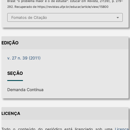
Brasil: "o problema maior é o de estudar".
Educar Em Revista
,
27
(39), p. 279–
292. Recuperado de https://revistas.ufpr.br/educar/article/view/15800
Fomatos de Citação
EDIÇÃO
v. 27 n. 39 (2011)
SEÇÃO
Demanda Contínua
LICENÇA
Todo o conteúdo do periódico está licenciado sob uma
Licença