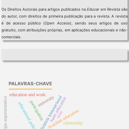
Os Direitos Autorais para artigos publicados na
Educar em Revista
são
do autor, com direitos de primeira publicação para a revista. A revista
é de acesso público (
Open Access
), sendo seus artigos de uso
gratuito, com atribuições próprias, em aplicações educacionais e não-
comerciais.
PALAVRAS-CHAVE
education and work
university
história transnacional
basic education
estratégia argumentativa
participation
educational policy
brazilian education
state
citizenship