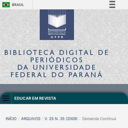
BRASIL
Simplifique!
Comunica BR
Participe
Acesso à informação
Legislação
BIBLIOTECA DIGITAL
DE
Canais
PERIÓDICOS
DA UNIVERSIDADE
FEDERAL DO PARANÁ
EDUCAR EM REVISTA
INÍCIO
/
ARQUIVOS
/
V. 25 N. 35 (2009)
/
Demanda Contínua