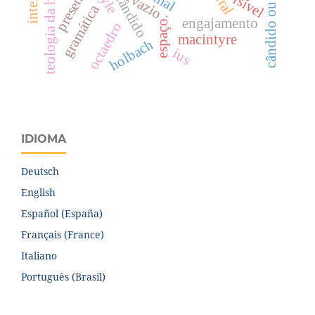
teologia da história
presente
visível
mal
cândido
vazio
gramática
espaço.
engajamento
octaedro
macintyre
holbach
ius
IDIOMA
Deutsch
English
Español (España)
Français (France)
Italiano
Português (Brasil)