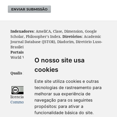
ENVIAR SUBMISSÃO
Indexadores
: AmeliCA, Clase, Dimension, Google
Scholar, Philosopher's Index.
Diretórios
: Academic
Journal Database (JSTOR), Diadorim, Diretório Luso-
Brasileiro, DOAJ, Journal 4 free, ROAD, Socol@ar.
Portais
: ARDI, Biblat, CAPES, LiVre, ScienceOpen,
World Wide Science.
Índices
: Cite Factor, OAJI.
O nosso site usa
cookies
Qualis Periódicos - Capes
: A1
Este site utiliza cookies e outras
tecnologias de rastreamento para
Todo o conteúdo desta revista está
melhorar sua experiência de
licenciado sob a
Licença
Internacional Creative
navegação para os seguintes
Commons 4.0 (CC BY 4.0)
propósitos:
para ativar a
funcionalidade básica do site
.