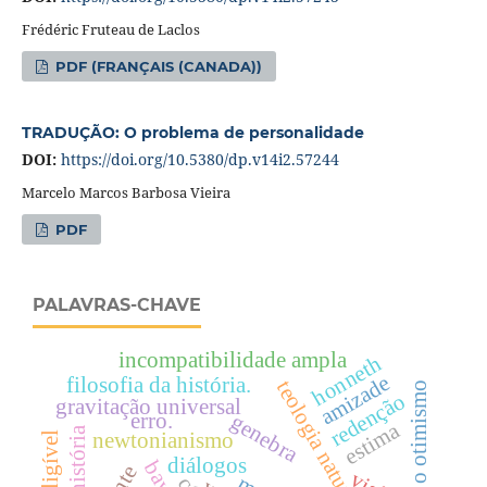
Frédéric Fruteau de Laclos
PDF (FRANÇAIS (CANADA))
TRADUÇÃO: O problema de personalidade
DOI:
https://doi.org/10.5380/dp.v14i2.57244
Marcelo Marcos Barbosa Vieira
PDF
PALAVRAS-CHAVE
incompatibilidade ampla
honneth
amizade
filosofia da história.
teologia natural
cândido ou o otimismo
redenção
gravitação universal
erro.
genebra
estima
newtonianismo
inteligível
diálogos
bayle