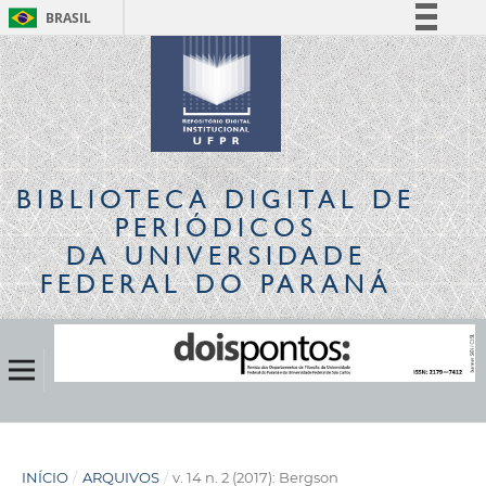
BRASIL
Simplifique!
Comunica BR
Participe
Acesso à informação
Legislação
BIBLIOTECA DIGITAL
DE
Canais
PERIÓDICOS
DA UNIVERSIDADE
FEDERAL DO PARANÁ
INÍCIO
/
ARQUIVOS
/
v. 14 n. 2 (2017): Bergson