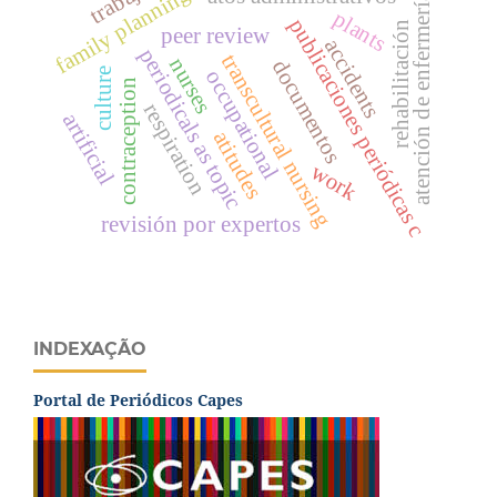
trabajo
family planning
atención de enfermería
plants
publicaciones periódicas c
rehabilitación
peer review
accidents
periodicals as topic
transcultural nursing
nurses
documentos
culture
occupational
contraception
respiration
artificial
atitudes
work
revisión por expertos
INDEXAÇÃO
Portal de Periódicos Capes