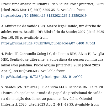
Brasil: uma análise multinível. Ciên Saúde Colet [Internet]. 2021
[cited 2023 Mar 12];26(2):3505-3515. Available from:
https://doi.org/10.1590/1413-81232021269.2.23592019
3. Ministério da Saúde (BR). Marco legal: saúde, um direito de
adolescentes. Brasília, DF: Ministério da Saúde; 2007 [cited 2025
Sep 16]. 58 p. Available from:
https://bvsms.saude.gov.br/bvs/publicacoes/07_0400_M.pdf
4. Paiva IT, Carramilo-Going LC, de Lemos DIM, Alves H, Avoglia
HRC. Sentindo-se diferente: a autoestima da pessoa com fissura
labial e/ou palatina. Psicol Argum [Internet]. 2020 [cited 2023
Apr 2]; 38(101):580-603. Available from:
http://dx.doi.org/10.7213/psicolargum.38.101.AO09
5. Santos JVN, Tavares JLF, da Silva MAB, Barbosa DN, Leite RB.
Fissura labiopalatina: estudo do papel do profissional de saúde
na diminuição dos danos ao paciente. Rev Ciênc Odontol
[Internet]. 2020 [cited 2023 Apr 2];4(1):48-55. Available from: