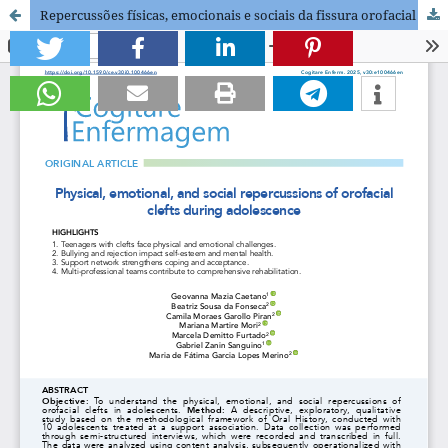
Repercussões físicas, emocionais e sociais da fissura orofacial durante a adolescência