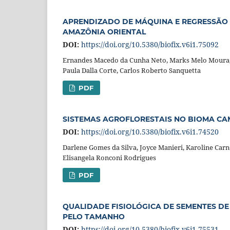
APRENDIZADO DE MÁQUINA E REGRESSÃO L
AMAZÔNIA ORIENTAL
DOI:
https://doi.org/10.5380/biofix.v6i1.75092
Ernandes Macedo da Cunha Neto, Marks Melo Moura,
Paula Dalla Corte, Carlos Roberto Sanquetta
PDF
SISTEMAS AGROFLORESTAIS NO BIOMA CAM
DOI:
https://doi.org/10.5380/biofix.v6i1.74520
Darlene Gomes da Silva, Joyce Manieri, Karoline Carn
Elisangela Ronconi Rodrigues
PDF
QUALIDADE FISIOLÓGICA DE SEMENTES DE P
PELO TAMANHO
DOI:
https://doi.org/10.5380/biofix.v6i1.75531