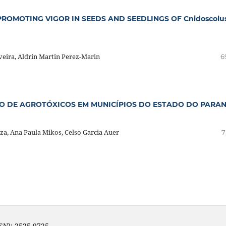
OMOTING VIGOR IN SEEDS AND SEEDLINGS OF Cnidoscolu
veira, Aldrin Martin Perez-Marin
6
SO DE AGROTÓXICOS EM MUNICÍPIOS DO ESTADO DO PARA
za, Ana Paula Mikos, Celso Garcia Auer
7
SSN
): 2525-9725