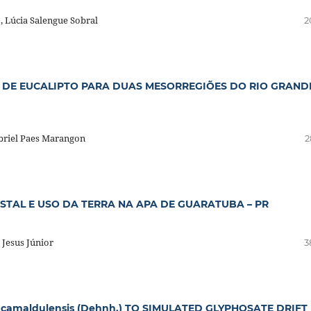
 Lúcia Salengue Sobral
2
S DE EUCALIPTO PARA DUAS MESORREGIÕES DO RIO GRAND
briel Paes Marangon
2
TAL E USO DA TERRA NA APA DE GUARATUBA – PR
 Jesus Júnior
3
camaldulensis (Dehnh.) TO SIMULATED GLYPHOSATE DRIFT