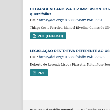
ULTRASOUND AND WATER IMMERSION TO PR
quercifolius
DOI:
https://doi.org/10.5380/biofix.v6i1.77513
Thiago Costa Ferreira, Manoel Rivelino Gomes de Oli
PDF (ENGLISH)
LEGISLAÇÃO RESTRITIVA REFERENTE AO U
DOI:
https://doi.org/10.5380/biofix.v6i1.77378
Roberto de Resende Lisboa Piassetta, Nilton José Sou
PDF
BIOFIX Scientific Journal
. ISSN Eletrônico (
e-I