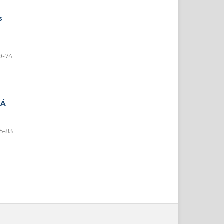
s
9-74
NÁ
5-83