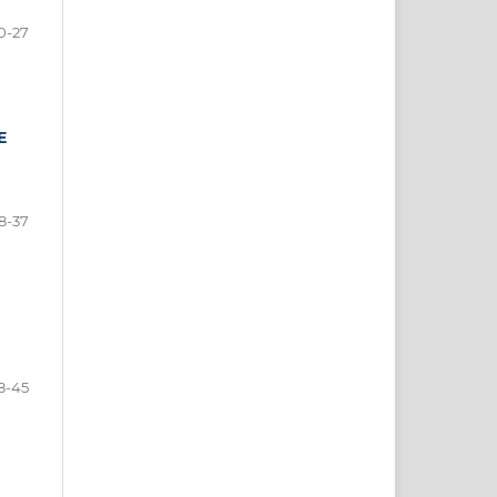
0-27
E
8-37
8-45