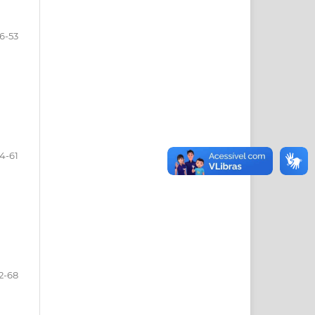
6-53
4-61
2-68