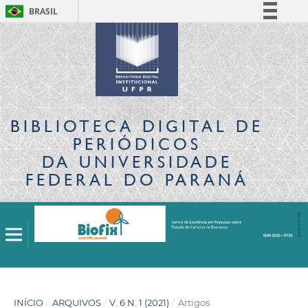
BRASIL
Simplifique!
Comunica BR
Participe
Acesso à informação
Legislação
BIBLIOTECA DIGITAL
DE
Canais
PERIÓDICOS
DA UNIVERSIDADE
FEDERAL DO PARANÁ
INÍCIO
/
ARQUIVOS
/
V. 6 N. 1 (2021)
/
Artigos