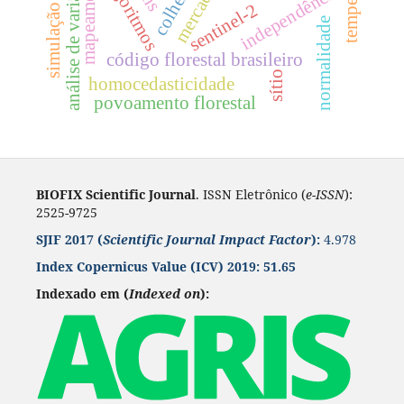
análise de variância
mapeamento
algoritmos
independência
sentinel-2
simulação
normalidade
código florestal brasileiro
sítio
homocedasticidade
povoamento florestal
BIOFIX Scientific Journal
. ISSN Eletrônico (
e-ISSN
):
2525-9725
SJIF 2017 (
Scientific Journal Impact Factor
):
4.978
Index Copernicus Value
(ICV) 2019:
51.65
Indexado em (
Indexed on
):