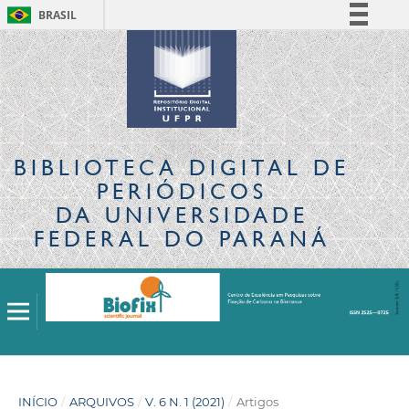
BRASIL
Simplifique!
Comunica BR
Participe
Acesso à informação
Legislação
BIBLIOTECA DIGITAL
DE
Canais
PERIÓDICOS
DA UNIVERSIDADE
FEDERAL DO PARANÁ
INÍCIO
/
ARQUIVOS
/
V. 6 N. 1 (2021)
/
Artigos