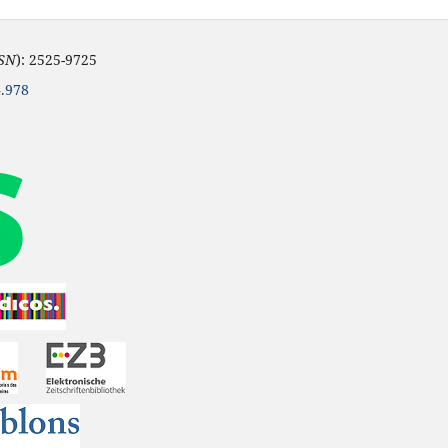
SSN
): 2525-9725
.978