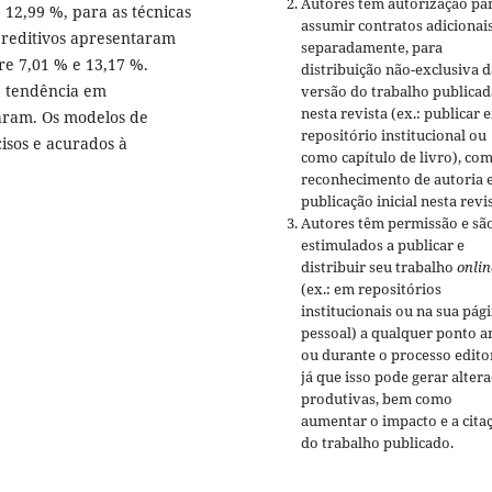
Autores têm autorização pa
 12,99 %, para as técnicas
assumir contratos adicionai
reditivos apresentaram
separadamente, para
re 7,01 % e 13,17 %.
distribuição não-exclusiva d
 tendência em
versão do trabalho publicad
nesta revista (ex.: publicar 
aram. Os modelos de
repositório institucional ou
isos e acurados à
como capítulo de livro), co
reconhecimento de autoria 
publicação inicial nesta revis
Autores têm permissão e sã
estimulados a publicar e
distribuir seu trabalho
onlin
(ex.: em repositórios
institucionais ou na sua pág
pessoal) a qualquer ponto a
ou durante o processo editor
já que isso pode gerar alter
produtivas, bem como
aumentar o impacto e a cita
do trabalho publicado.