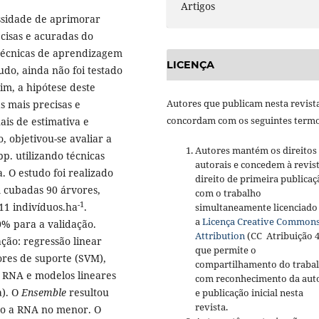
Artigos
ssidade de aprimorar
cisas e acuradas do
 técnicas de aprendizagem
LICENÇA
do, ainda não foi testado
sim, a hipótese deste
Autores que publicam nesta revist
s mais precisas e
concordam com os seguintes termo
is de estimativa e
 objetivou-se avaliar a
Autores mantém os direitos
p. utilizando técnicas
autorais e concedem à revis
 O estudo foi realizado
direito de primeira publicaç
 cubadas 90 árvores,
com o trabalho
-1
111 indivíduos.ha
.
simultaneamente licenciado
a
Licença Creative Common
0% para a validação.
Attribution
(CC Atribuição 4
ção: regressão linear
que permite o
res de suporte (SVM),
compartilhamento do traba
 RNA e modelos lineares
com reconhecimento da aut
a). O
Ensemble
resultou
e publicação inicial nesta
revista.
to a RNA no menor. O