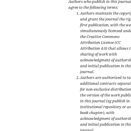
Authors who publish in this journa
agree to the following terms:
Authors maintain the copyri
and grant the journal the rig
first publication, with the w
simultaneously licensed und
the Creative Commons
Attribution License (CC
Attribution 4.0) that allows 
sharing of work with
acknowledgment of authors
and initial publication in thi
journal.
Authors are authorized to ta
additional contracts separat
for non-exclusive distribution
the version of the work publi
in this journal (eg publish in
institutional repository or as
book chapter), with
acknowledgment of authors
and initial publication in thi
journal.