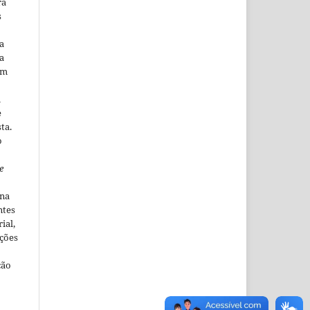
ra
s
a
a
em
m
e
ta.
o
e
ina
ntes
ial,
ações
ção