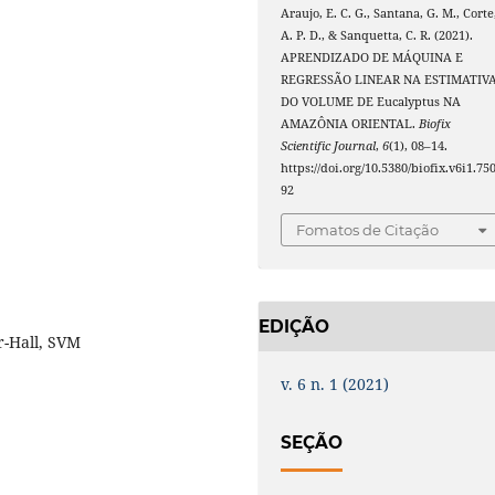
Araujo, E. C. G., Santana, G. M., Corte
A. P. D., & Sanquetta, C. R. (2021).
APRENDIZADO DE MÁQUINA E
REGRESSÃO LINEAR NA ESTIMATIV
DO VOLUME DE Eucalyptus NA
AMAZÔNIA ORIENTAL.
Biofix
Scientific Journal
,
6
(1), 08–14.
https://doi.org/10.5380/biofix.v6i1.75
92
Fomatos de Citação
EDIÇÃO
-Hall, SVM
v. 6 n. 1 (2021)
SEÇÃO