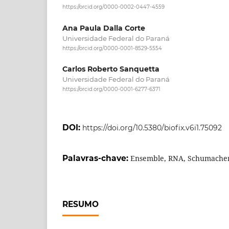
https://orcid.org/0000-0002-0447-4559
Ana Paula Dalla Corte
Universidade Federal do Paraná
https://orcid.org/0000-0001-8529-5554
Carlos Roberto Sanquetta
Universidade Federal do Paraná
https://orcid.org/0000-0001-6277-6371
DOI:
https://doi.org/10.5380/biofix.v6i1.75092
Palavras-chave:
Ensemble, RNA, Schumacher
RESUMO