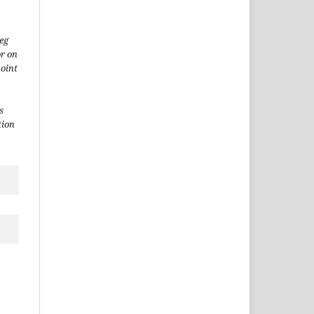
(eg
or on
point
s
tion