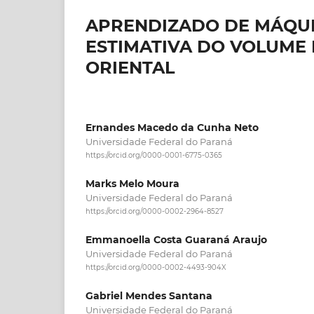
APRENDIZADO DE MÁQUI
ESTIMATIVA DO VOLUME 
ORIENTAL
Ernandes Macedo da Cunha Neto
Universidade Federal do Paraná
https://orcid.org/0000-0001-6775-0365
Marks Melo Moura
Universidade Federal do Paraná
https://orcid.org/0000-0002-2964-8527
Emmanoella Costa Guaraná Araujo
Universidade Federal do Paraná
https://orcid.org/0000-0002-4493-904X
Gabriel Mendes Santana
Universidade Federal do Paraná