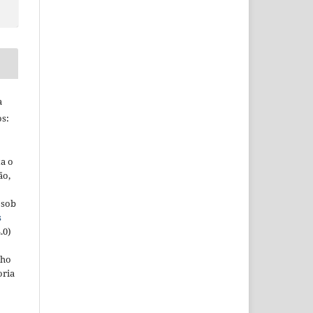
a
s:
ta o
ão,
 sob
s
.0)
lho
oria