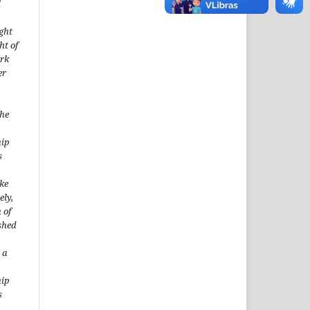
l
ght
ht of
ork
er
the
hip
s
ke
ely,
 of
shed
 a
hip
s