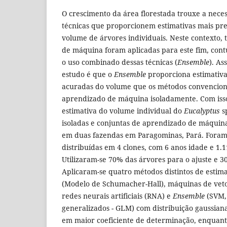
O crescimento da área florestada trouxe a nece
técnicas que proporcionem estimativas mais pre
volume de árvores individuais. Neste contexto,
de máquina foram aplicadas para este fim, contu
o uso combinado dessas técnicas (
Ensemble
). As
estudo é que o
Ensemble
proporciona estimativa
acuradas do volume que os métodos convenciona
aprendizado de máquina isoladamente. Com isso,
estimativa do volume individual do
Eucalyptus
sp
isoladas e conjuntas de aprendizado de máquina.
em duas fazendas em Paragominas, Pará. Foram
distribuídas em 4 clones, com 6 anos idade e 1.
Utilizaram-se 70% das árvores para o ajuste e 3
Aplicaram-se quatro métodos distintos de estima
(Modelo de Schumacher-Hall), máquinas de veto
redes neurais artificiais (RNA) e
Ensemble
(SVM,
generalizados - GLM) com distribuição gaussian
em maior coeficiente de determinação, enquan