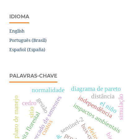
IDIOMA
English
Português (Brasil)
Español (España)
PALAVRAS-CHAVE
diagrama de pareto
normalidade
distância
simulação
independência
mercado de sementes
plano de manejo
gestão
el niño
cedro
impactos ambientais
sítio
colheita florestal
sentinel-2
custos
box-cox