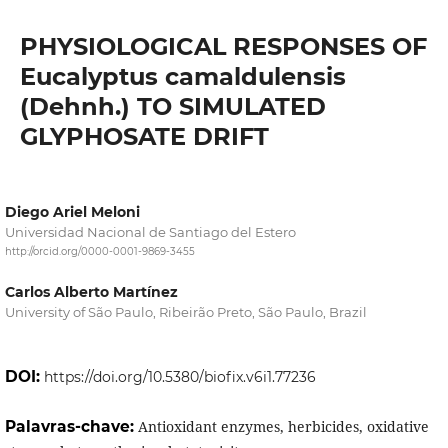
PHYSIOLOGICAL RESPONSES OF
Eucalyptus camaldulensis
(Dehnh.) TO SIMULATED
GLYPHOSATE DRIFT
Diego Ariel Meloni
Universidad Nacional de Santiago del Estero
http://orcid.org/0000-0001-9869-3455
Carlos Alberto Martínez
University of São Paulo, Ribeirão Preto, São Paulo, Brazil
DOI:
https://doi.org/10.5380/biofix.v6i1.77236
Palavras-chave:
Antioxidant enzymes, herbicides, oxidative