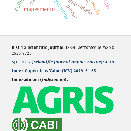
efeito estufa
biogás
produtividade
algoritmos
perdas
mapeamento
BIOFIX Scientific Journal
. ISSN Eletrônico (
e-ISSN
):
2525-9725
SJIF 2017 (
Scientific Journal Impact Factor
):
4.978
Index Copernicus Value
(ICV) 2019:
51.65
Indexado em (
Indexed on
):