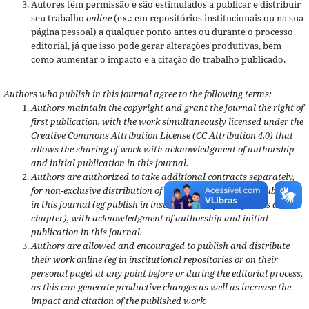
Autores têm permissão e são estimulados a publicar e distribuir
seu trabalho
online
(ex.: em repositórios institucionais ou na sua
página pessoal) a qualquer ponto antes ou durante o processo
editorial, já que isso pode gerar alterações produtivas, bem
como aumentar o impacto e a citação do trabalho publicado.
Authors who publish in this journal agree to the following terms:
Authors maintain the copyright and grant the journal the right of
first publication, with the work simultaneously licensed under the
Creative Commons Attribution License (CC Attribution 4.0) that
allows the sharing of work with acknowledgment of authorship
and initial publication in this journal.
Authors are authorized to take additional contracts separately,
for non-exclusive distribution of the version of the work published
in this journal (eg publish in institutional repository or as a book
chapter), with acknowledgment of authorship and initial
publication in this journal.
Authors are allowed and encouraged to publish and distribute
their work online (eg in institutional repositories or on their
personal page) at any point before or during the editorial process,
as this can generate productive changes as well as increase the
impact and citation of the published work.