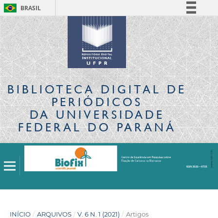
BRASIL
Simplifique!
Comunica BR
Participe
Acesso à informação
Legislação
BIBLIOTECA DIGITAL
DE
Canais
PERIÓDICOS
DA UNIVERSIDADE
FEDERAL DO PARANÁ
INÍCIO
/
ARQUIVOS
/
V. 6 N. 1 (2021)
/
Artigos