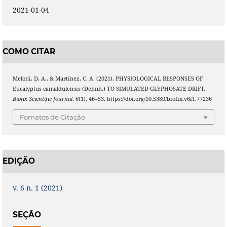
2021-01-04
COMO CITAR
Meloni, D. A., & Martínez, C. A. (2021). PHYSIOLOGICAL RESPONSES OF
Eucalyptus camaldulensis (Dehnh.) TO SIMULATED GLYPHOSATE DRIFT.
Biofix Scientific Journal
,
6
(1), 46–53. https://doi.org/10.5380/biofix.v6i1.77236
Fomatos de Citação
EDIÇÃO
v. 6 n. 1 (2021)
SEÇÃO