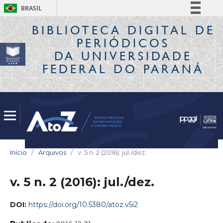
BRASIL
Simplifique!
BIBLIOTECA DIGITAL
DE
PERIÓDICOS
Comunica BR
DA UNIVERSIDADE
Participe
FEDERAL DO PARANÁ
Acesso à informação
Legislação
Canais
Início
/
Arquivos
/
v. 5 n. 2 (2016): jul./dez.
v. 5 n. 2 (2016): jul./dez.
DOI:
https://doi.org/10.5380/atoz.v5i2