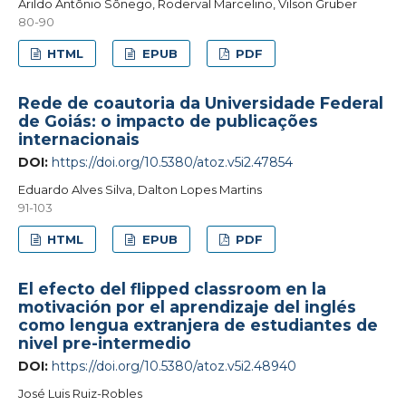
Arildo Antônio Sônego, Roderval Marcelino, Vilson Gruber
80-90
HTML
EPUB
PDF
Rede de coautoria da Universidade Federal
de Goiás: o impacto de publicações
internacionais
DOI:
https://doi.org/10.5380/atoz.v5i2.47854
Eduardo Alves Silva, Dalton Lopes Martins
91-103
HTML
EPUB
PDF
El efecto del flipped classroom en la
motivación por el aprendizaje del inglés
como lengua extranjera de estudiantes de
nivel pre-intermedio
DOI:
https://doi.org/10.5380/atoz.v5i2.48940
José Luis Ruiz-Robles