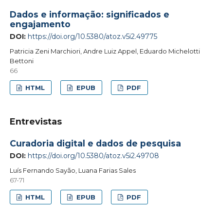
Dados e informação: significados e
engajamento
DOI:
https://doi.org/10.5380/atoz.v5i2.49775
Patricia Zeni Marchiori, Andre Luiz Appel, Eduardo Michelotti
Bettoni
66
HTML
EPUB
PDF
Entrevistas
Curadoria digital e dados de pesquisa
DOI:
https://doi.org/10.5380/atoz.v5i2.49708
Luís Fernando Sayão, Luana Farias Sales
67-71
HTML
EPUB
PDF