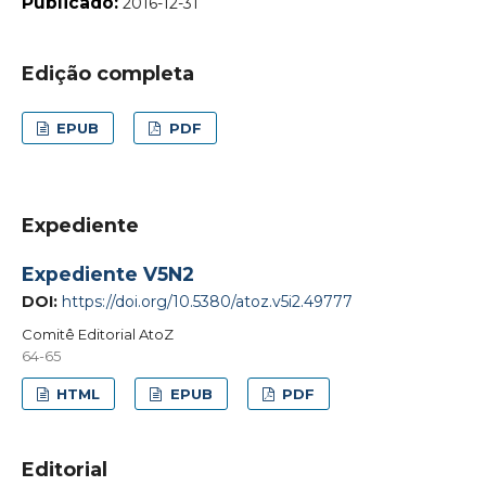
Publicado:
2016-12-31
Edição completa
EPUB
PDF
Expediente
Expediente V5N2
DOI:
https://doi.org/10.5380/atoz.v5i2.49777
Comitê Editorial AtoZ
64-65
HTML
EPUB
PDF
Editorial