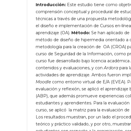
Introducción:
Este estudio tiene como objetiv
comprensión conceptual y procedural de estud
técnicas a través de una propuesta metodológi
el diseño e implementación de Cursos en-líne
aprendizaje (OA).
Método:
Se han aplicado de
método de diseño de hipermedia orientado a 
metodología para la creación de OA (CROA) pa
curso de Seguridad de la Información, como p
curso fue desarrollado bajo licencia académica
contenidos y evaluaciones, y con
Ardora
para l
actividades de aprendizaje. Ambos fueron imp
Moodle
como entorno virtual de E/A (EVEA). Pa
evaluación y reflexión, se aplicó el aprendizaj
(ABP), que además promueve experiencias col
estudiantes y aprendientes. Para la evaluación d
curso, se aplicó la matriz para la evaluación d
Los resultados muestran, por un lado el proc
teórico y práctico validado, y por otro, muestran
estudiantes con respecto a la organización, co