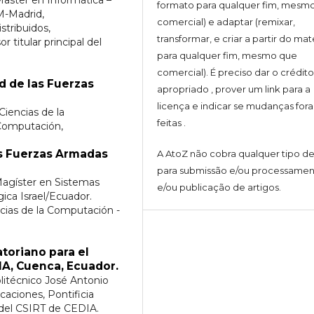
formato para qualquer fim, mesm
M-Madrid,
comercial) e adaptar (remixar,
tribuidos,
transformar, e criar a partir do mat
titular principal del
para qualquer fim, mesmo que
comercial). É preciso dar o crédit
d de las Fuerzas
apropriado , prover um link para a
licença e indicar se mudanças for
iencias de la
feitas .
 Computación,
as Fuerzas Armadas
A AtoZ não cobra qualquer tipo de
para submissão e/ou processame
Magíster en Sistemas
e/ou publicação de artigos.
ica Israel/Ecuador.
cias de la Computación -
toriano para el
IA, Cuenca, Ecuador.
olitécnico José Antonio
aciones, Pontificia
 del CSIRT de CEDIA.