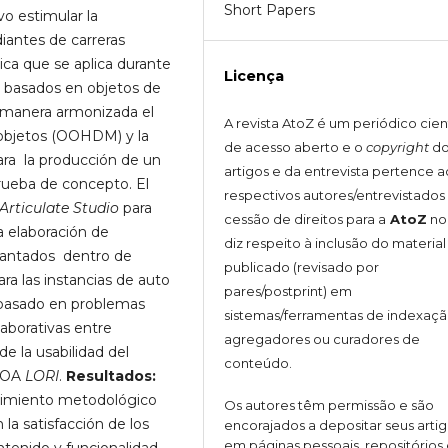
Short Papers
o estimular la
iantes de carreras
ca que se aplica durante
Licença
a basados en objetos de
 manera armonizada el
A revista AtoZ é um periódico cien
objetos (OOHDM) y la
de acesso aberto e o
copyright
do
ra la producción de un
artigos e da entrevista pertence a
rueba de concepto. El
respectivos autores/entrevistado
Articulate Studio
para
cessão de direitos para a
AtoZ
no
a elaboración de
diz respeito à inclusão do material
lantados dentro de
publicado (revisado por
ra las instancias de auto
pares/postprint) em
e basado en problemas
sistemas/ferramentas de indexaçã
aborativas entre
agregadores ou curadores de
e la usabilidad del
conteúdo.
e OA
LORI
.
Resultados:
edimiento metodológico
Os autores têm permissão e são
 la satisfacción de los
encorajados a depositar seus arti
em páginas pessoais, repositórios
ntenido y funcionalidad