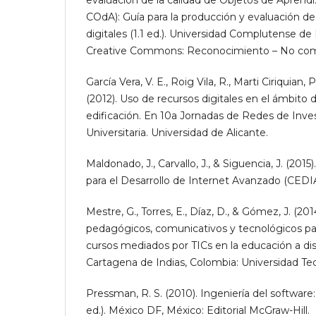
evaluación de la calidad de Objetos de Aprend
COdA): Guía para la producción y evaluación de
digitales (1.1 ed.). Universidad Complutense de
Creative Commons: Reconocimiento – No come
García Vera, V. E., Roig Vila, R., Marti Ciriquian, 
(2012). Uso de recursos digitales en el ámbito 
edificación. En 10a Jornadas de Redes de Inve
Universitaria. Universidad de Alicante.
Maldonado, J., Carvallo, J., & Siguencia, J. (201
para el Desarrollo de Internet Avanzado (CEDIA)
Mestre, G., Torres, E., Díaz, D., & Gómez, J. (20
pedagógicos, comunicativos y tecnológicos pa
cursos mediados por TICs en la educación a dist
Cartagena de Indias, Colombia: Universidad Tec
Pressman, R. S. (2010). Ingeniería del software
ed.). México DF, México: Editorial McGraw-Hill.