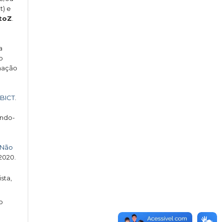
t) e
toZ
.
a
o
rmação
IBICT
.
indo-
 Não
 2020.
sta,
o