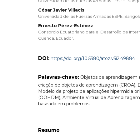
Universidad de las Fuerzas Armadas - ESPE -Sango
César Javier Villacís
Universidad de las Fuerzas Armadas ESPE, Sangol
Ernesto Pérez-Estévez
Consorcio Ecuatoriano para el Desarrollo de Inte
Cuenca, Ecuador.
DOI:
https://doi.org/10.5380/atoz.v5i2.49884
Palavras-chave:
Objetos de aprendizagem (
criação de objetos de aprendizagem (CROA), D
Modelo de projeto de aplicações hipermídia or
(OOHDM), Ambiente Virtual de Aprendizagem
baseada em problemas
Resumo