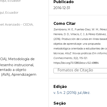
lquí, Ecuador
Publicado
2016-12-31
quí, Ecuador
Como Citar
rnet Avanzado - CEDIA,
Zambrano, M. E., Fuertes-Diaz, W. M., Pérez
Herrera, D. D., Villacís, C. J., & Pérez-Estévez,
(2016). Producción de cursos en-línea basa
objetos de aprendizaje: una propuesta
metodológica orientada a estudiantes de ca
técnicas.
AtoZ: Novas práticas Em inform
Conhecimento
,
5
(2), 115–121.
OA), Metodología de
https://doi.org/10.5380/atoz.v5i2.49884
esenho instrucional,
Fomatos de Citação
ientado a objeto
 (AVA), Aprendizagem
Edição
v. 5 n. 2 (2016): jul./dez.
Seção