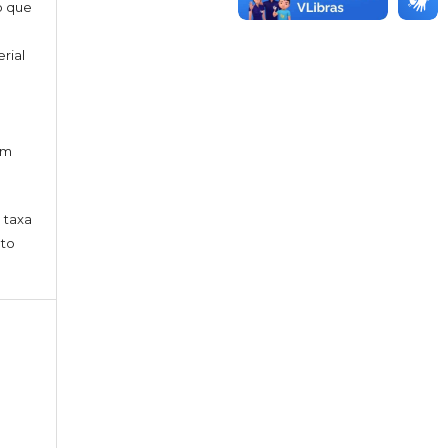
o que
erial
o
am
 taxa
nto