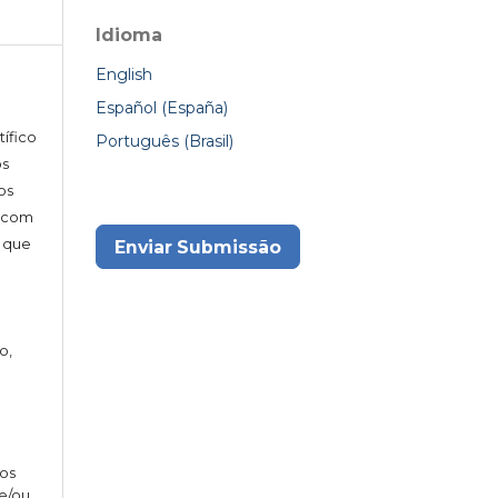
Idioma
English
Español (España)
tífico
Português (Brasil)
s
os
s com
 que
Enviar Submissão
o,
gos
 e/ou