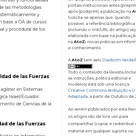
portais institucionais antes (preprin
 de las metodologías
após (postprint) a publicação na
A
istemáticamente y
Solicita-se apenas que, quando
n base a OA de cursos
possível, a referência bibliográfica
al y procedural de los
(incluindo o
link
/URL do artigo) sej
elaborada com base na publicaçã
na
AtoZ:
novas práticas em info
e conhecimento.
A
AtoZ
tem selo
Diadorim Verde/
Todo o conteúdo da Revista (inclu
idad de las Fuerzas
se instruções, política editorial e
modelos) está sob uma licença
Magíster en Sistemas
Creative Commons Atribuição 4.0
Adaptada
, a partir de Outubro de
ica Israel/Ecuador.
amento de Ciencias de la
Ao serem publicados por esta Revi
os artigos são de livre uso para
dad de las Fuerzas
compartilhar (copiar e redistribuir 
material em qualquer suporte ou
aster en Informática –