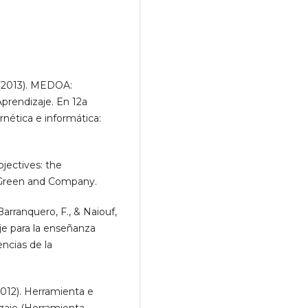
Y. (2013). MEDOA:
prendizaje. En 12a
nética e informática:
jectives: the
s Green and Company.
 Barranquero, F., & Naiouf,
je para la enseñanza
ncias de la
2012). Herramienta e