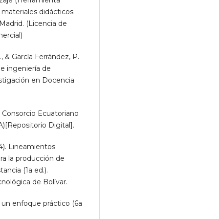
izaje (Herramienta
 materiales didácticos
 Madrid. (Licencia de
rcial)
P., & García Ferrández, P.
de ingeniería de
stigación en Docencia
5). Consorcio Ecuatoriano
[Repositorio Digital].
14). Lineamientos
ra la producción de
ancia (1a ed.).
nológica de Bolívar.
: un enfoque práctico (6a