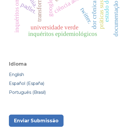
documentação audiovisual
práticas sustentáveis
inquéritos online
ciência aberta
dor crônica
padlet.
twitter.
universidade verde
inquéritos epidemiológicos
Idioma
English
Español (España)
Português (Brasil)
Enviar Submissão