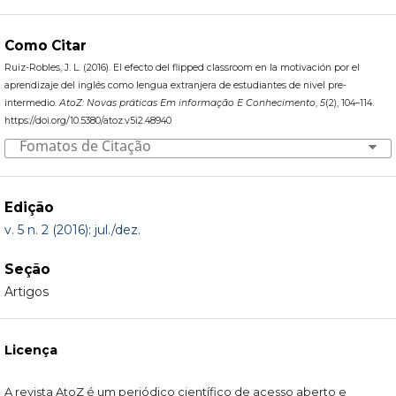
Como Citar
Ruiz-Robles, J. L. (2016). El efecto del flipped classroom en la motivación por el
aprendizaje del inglés como lengua extranjera de estudiantes de nivel pre-
intermedio.
AtoZ: Novas práticas Em informação E Conhecimento
,
5
(2), 104–114.
https://doi.org/10.5380/atoz.v5i2.48940
Fomatos de Citação
Edição
v. 5 n. 2 (2016): jul./dez.
Seção
Artigos
Licença
A revista AtoZ é um periódico científico de acesso aberto e