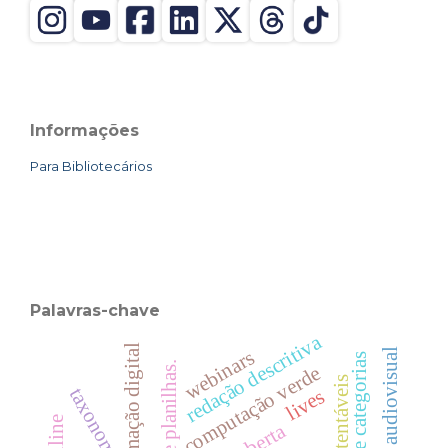
Informações
Para Bibliotecários
Palavras-chave
redação descritiva
transformação digital
webinars
estudo de categorias
google planilhas.
computação verde
taxonomia.
lives