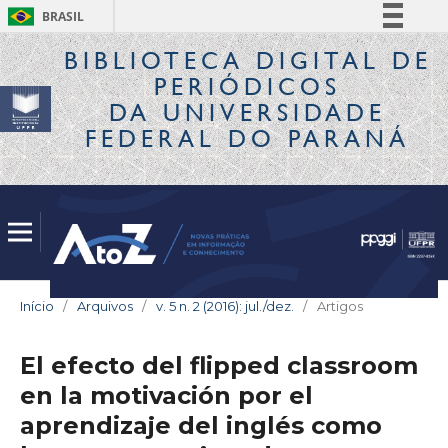
BRASIL
Simplifique!
BIBLIOTECA DIGITAL
DE
PERIÓDICOS
Comunica BR
DA UNIVERSIDADE
Participe
FEDERAL DO PARANÁ
Acesso à informação
Legislação
Canais
Início
/
Arquivos
/
v. 5 n. 2 (2016): jul./dez.
/
Artigos
El efecto del flipped classroom
en la motivación por el
aprendizaje del inglés como