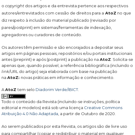
o
copyright
dos artigos e da entrevista pertence aos respectivos
autores/entrevistados com cessão de direitos para a
AtoZ
no que
diz respeito à inclusão do material publicado (revisado por
pares/postprint) em sistemas/ferramentas de indexação,
agregadores ou curadores de conteúdo.
Os autores têm permissão e são encorajados a depositar seus
artigos em páginas pessoais, repositórios e/ou portais institucionais
antes (preprint) e após (postprint) a publicação na
AtoZ
. Solicita-se
apenas que, quando possível, a referência bibliográfica (incluindo o
link
/URL do artigo) seja elaborada com base na publicação
na
AtoZ:
novas práticas em informação e conhecimento.
A
AtoZ
tem selo
Diadorim Verde/IBICT
.
Todo o conteúdo da Revista (incluindo-se instruções, política
editorial e modelos) está sob uma licença
Creative Commons
Atribuição 4.0 Não Adaptada
, a partir de Outubro de 2020.
Ao serem publicados por esta Revista, os artigos são de livre uso
para compartilhar (copiar e redistribuir o material em qualquer