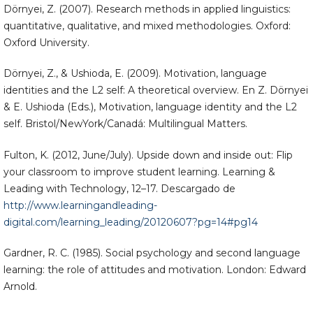
Dörnyei, Z. (2007). Research methods in applied linguistics:
quantitative, qualitative, and mixed methodologies. Oxford:
Oxford University.
Dörnyei, Z., & Ushioda, E. (2009). Motivation, language
identities and the L2 self: A theoretical overview. En Z. Dörnyei
& E. Ushioda (Eds.), Motivation, language identity and the L2
self. Bristol/NewYork/Canadá: Multilingual Matters.
Fulton, K. (2012, June/July). Upside down and inside out: Flip
your classroom to improve student learning. Learning &
Leading with Technology, 12–17. Descargado de
http://www.learningandleading-
digital.com/learning_leading/20120607?pg=14#pg14
Gardner, R. C. (1985). Social psychology and second language
learning: the role of attitudes and motivation. London: Edward
Arnold.