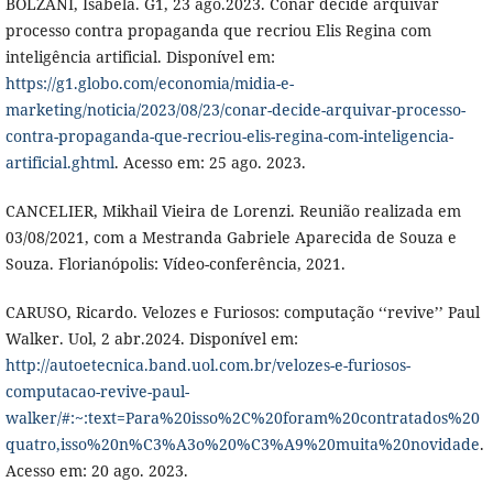
BOLZANI, Isabela. G1, 23 ago.2023. Conar decide arquivar
processo contra propaganda que recriou Elis Regina com
inteligência artificial. Disponível em:
https://g1.globo.com/economia/midia-e-
marketing/noticia/2023/08/23/conar-decide-arquivar-processo-
contra-propaganda-que-recriou-elis-regina-com-inteligencia-
artificial.ghtml
. Acesso em: 25 ago. 2023.
CANCELIER, Mikhail Vieira de Lorenzi. Reunião realizada em
03/08/2021, com a Mestranda Gabriele Aparecida de Souza e
Souza. Florianópolis: Vídeo-conferência, 2021.
CARUSO, Ricardo. Velozes e Furiosos: computação ‘‘revive’’ Paul
Walker. Uol, 2 abr.2024. Disponível em:
http://autoetecnica.band.uol.com.br/velozes-e-furiosos-
computacao-revive-paul-
walker/#:~:text=Para%20isso%2C%20foram%20contratados%20
quatro,isso%20n%C3%A3o%20%C3%A9%20muita%20novidade
.
Acesso em: 20 ago. 2023.