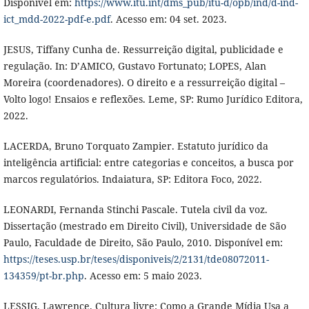
Disponível em:
https://www.itu.int/dms_pub/itu-d/opb/ind/d-ind-
ict_mdd-2022-pdf-e.pdf
. Acesso em: 04 set. 2023.
JESUS, Tiffany Cunha de. Ressurreição digital, publicidade e
regulação. In: D’AMICO, Gustavo Fortunato; LOPES, Alan
Moreira (coordenadores). O direito e a ressurreição digital –
Volto logo! Ensaios e reflexões. Leme, SP: Rumo Jurídico Editora,
2022.
LACERDA, Bruno Torquato Zampier. Estatuto jurídico da
inteligência artificial: entre categorias e conceitos, a busca por
marcos regulatórios. Indaiatura, SP: Editora Foco, 2022.
LEONARDI, Fernanda Stinchi Pascale. Tutela civil da voz.
Dissertação (mestrado em Direito Civil), Universidade de São
Paulo, Faculdade de Direito, São Paulo, 2010. Disponível em:
https://teses.usp.br/teses/disponiveis/2/2131/tde08072011-
134359/pt-br.php
. Acesso em: 5 maio 2023.
LESSIG, Lawrence. Cultura livre: Como a Grande Mídia Usa a