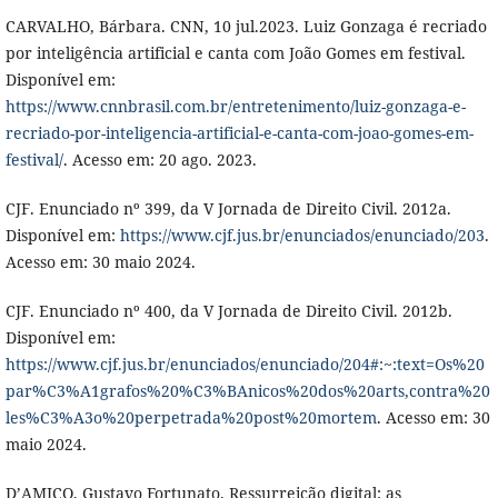
CARVALHO, Bárbara. CNN, 10 jul.2023. Luiz Gonzaga é recriado
por inteligência artificial e canta com João Gomes em festival.
Disponível em:
https://www.cnnbrasil.com.br/entretenimento/luiz-gonzaga-e-
recriado-por-inteligencia-artificial-e-canta-com-joao-gomes-em-
festival/
. Acesso em: 20 ago. 2023.
CJF. Enunciado nº 399, da V Jornada de Direito Civil. 2012a.
Disponível em:
https://www.cjf.jus.br/enunciados/enunciado/203
.
Acesso em: 30 maio 2024.
CJF. Enunciado nº 400, da V Jornada de Direito Civil. 2012b.
Disponível em:
https://www.cjf.jus.br/enunciados/enunciado/204#:~:text=Os%20
par%C3%A1grafos%20%C3%BAnicos%20dos%20arts,contra%20
les%C3%A3o%20perpetrada%20post%20mortem
. Acesso em: 30
maio 2024.
D’AMICO, Gustavo Fortunato. Ressurreição digital: as