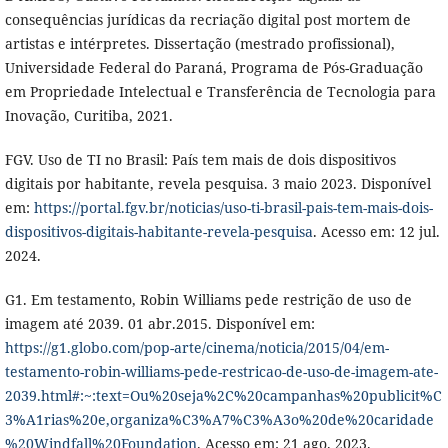
consequências jurídicas da recriação digital post mortem de
artistas e intérpretes. Dissertação (mestrado profissional),
Universidade Federal do Paraná, Programa de Pós-Graduação
em Propriedade Intelectual e Transferência de Tecnologia para
Inovação, Curitiba, 2021.
FGV. Uso de TI no Brasil: País tem mais de dois dispositivos
digitais por habitante, revela pesquisa. 3 maio 2023. Disponível
em:
https://portal.fgv.br/noticias/uso-ti-brasil-pais-tem-mais-dois-
dispositivos-digitais-habitante-revela-pesquisa
. Acesso em: 12 jul.
2024.
G1. Em testamento, Robin Williams pede restrição de uso de
imagem até 2039. 01 abr.2015. Disponível em:
https://g1.globo.com/pop-arte/cinema/noticia/2015/04/em-
testamento-robin-williams-pede-restricao-de-uso-de-imagem-ate-
2039.html#:~:text=Ou%20seja%2C%20campanhas%20publicit%C
3%A1rias%20e,organiza%C3%A7%C3%A3o%20de%20caridade
%20Windfall%20Foundation
. Acesso em: 21 ago. 2023.