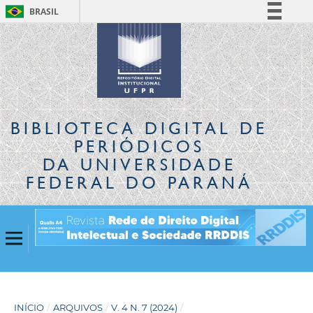
BRASIL
Simplifique!
Comunica BR
Participe
Acesso à informação
Legislação
BIBLIOTECA DIGITAL
DE
Canais
PERIÓDICOS
DA UNIVERSIDADE
FEDERAL DO PARANÁ
INÍCIO
/
ARQUIVOS
/
V. 4 N. 7 (2024)
/