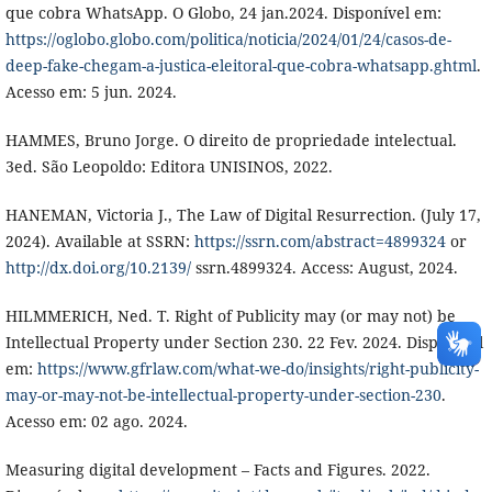
que cobra WhatsApp. O Globo, 24 jan.2024. Disponível em:
https://oglobo.globo.com/politica/noticia/2024/01/24/casos-de-
deep-fake-chegam-a-justica-eleitoral-que-cobra-whatsapp.ghtml
.
Acesso em: 5 jun. 2024.
HAMMES, Bruno Jorge. O direito de propriedade intelectual.
3ed. São Leopoldo: Editora UNISINOS, 2022.
HANEMAN, Victoria J., The Law of Digital Resurrection. (July 17,
2024). Available at SSRN:
https://ssrn.com/abstract=4899324
or
http://dx.doi.org/10.2139/
ssrn.4899324. Access: August, 2024.
HILMMERICH, Ned. T. Right of Publicity may (or may not) be
Intellectual Property under Section 230. 22 Fev. 2024. Disponível
em:
https://www.gfrlaw.com/what-we-do/insights/right-publicity-
may-or-may-not-be-intellectual-property-under-section-230
.
Acesso em: 02 ago. 2024.
Measuring digital development – Facts and Figures. 2022.