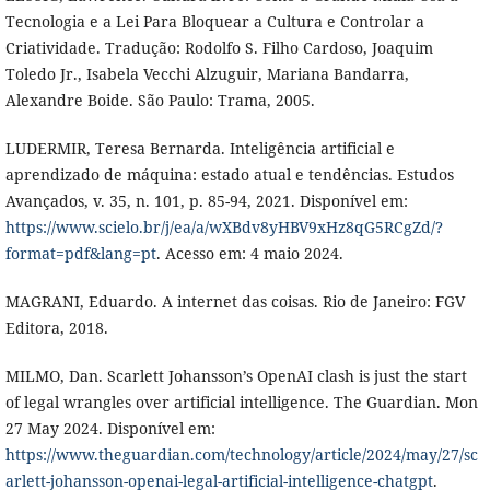
Tecnologia e a Lei Para Bloquear a Cultura e Controlar a
Criatividade. Tradução: Rodolfo S. Filho Cardoso, Joaquim
Toledo Jr., Isabela Vecchi Alzuguir, Mariana Bandarra,
Alexandre Boide. São Paulo: Trama, 2005.
LUDERMIR, Teresa Bernarda. Inteligência artificial e
aprendizado de máquina: estado atual e tendências. Estudos
Avançados, v. 35, n. 101, p. 85-94, 2021. Disponível em:
https://www.scielo.br/j/ea/a/wXBdv8yHBV9xHz8qG5RCgZd/?
format=pdf&lang=pt
. Acesso em: 4 maio 2024.
MAGRANI, Eduardo. A internet das coisas. Rio de Janeiro: FGV
Editora, 2018.
MILMO, Dan. Scarlett Johansson’s OpenAI clash is just the start
of legal wrangles over artificial intelligence. The Guardian. Mon
27 May 2024. Disponível em:
https://www.theguardian.com/technology/article/2024/may/27/sc
arlett-johansson-openai-legal-artificial-intelligence-chatgpt
.