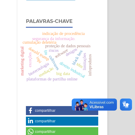
PALAVRAS-CHAVE
indicação de procedência
segurança da informação.
cumulação deletéria
proteção de dados pessoais
donald trump
marketing digital
designs
software
riscos
black box
nft
exceções
limitações
cultivares
infoprodutos
inpi
direito industrial
biotecnologia
tdm
mediação
big data
plataformas de partilha online
compartilhar
compartilhar
compartilhar