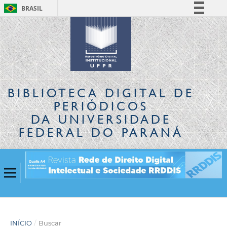
BRASIL
Simplifique!
Comunica BR
Participe
Acesso à informação
Legislação
BIBLIOTECA DIGITAL
DE
Canais
PERIÓDICOS
DA UNIVERSIDADE
FEDERAL DO PARANÁ
INÍCIO
/
Buscar