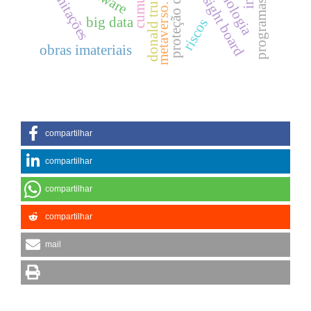
oversight board
donald trump
limitações
metaverso.
big data
riscos
obras imateriais
compartilhar
compartilhar
compartilhar
compartilhar
mail