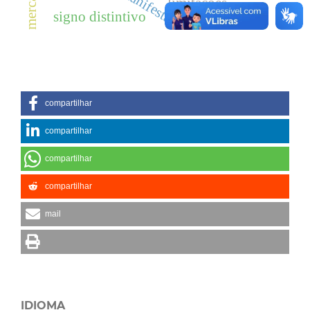
limitações
signo distintivo
infoprodutos
compartilhar
compartilhar
compartilhar
compartilhar
mail
IDIOMA