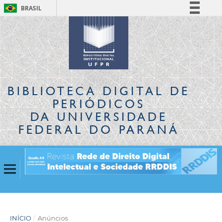
BRASIL
Simplifique!
Comunica BR
Participe
Acesso à informação
Legislação
BIBLIOTECA DIGITAL
DE
Canais
PERIÓDICOS
DA UNIVERSIDADE
FEDERAL DO PARANÁ
INÍCIO
/
Anúncios