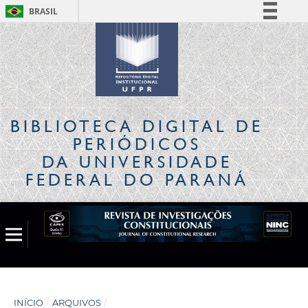
BRASIL
Simplifique!
Comunica BR
Participe
Acesso à informação
Legislação
BIBLIOTECA DIGITAL
DE
Canais
PERIÓDICOS
DA UNIVERSIDADE
FEDERAL DO PARANÁ
INÍCIO
/
ARQUIVOS
/