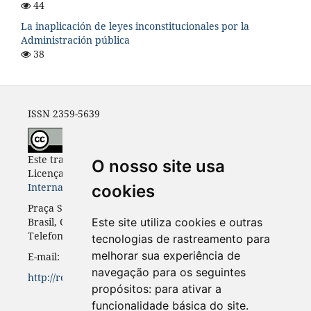
44
La inaplicación de leyes inconstitucionales por la
Administración pública
38
ISSN 2359-5639
Este trabalho está licenciado com uma
O nosso site usa
Licença
Creative Commons - Atribuição 4.0
Internacional
.
cookies
Praça Santos Andrade, n. 50, 3º andar, Curitiba-PR,
Brasil, CEP 80.020-300
Este site utiliza cookies e outras
Telefone: +55 41 3352-0716
tecnologias de rastreamento para
melhorar sua experiência de
E-mail: rinc.ufpr@gmail.com
navegação para os seguintes
http://revistas.ufpr.br/rinc
propósitos:
para ativar a
funcionalidade básica do site
.