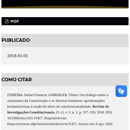
PDF
PUBLICADO
2018-01-01
COMO CITAR
FERREIRA, Rafael Fonseca; LIMBERGER, Têmis. Um diálogo sobre a
autonomia da Constituição e os direitos humanos: aproximações
hermenêuticas à noção de bloco de constitucionalidade.
Revista de
Investigações Constitucionais
,
[S. l.]
, v. 5, n. 1, p. 317–330, 2018. DOI:
10.5380/rinc.v5i1.51457. Disponível em:
https://revistas.ufpr.br/rinc/article/view/51457. Acesso em: 6 ago. 2026.