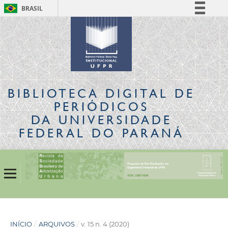
BRASIL
Simplifique!
Comunica BR
Participe
Acesso à informação
Legislação
BIBLIOTECA DIGITAL
DE
Canais
PERIÓDICOS
DA UNIVERSIDADE
FEDERAL DO PARANÁ
INÍCIO
/
ARQUIVOS
/
v. 15 n. 4 (2020)