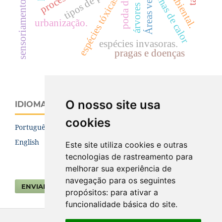
sensoriamento remoto.
poda drástica
tipos de poda.
ilhas de calor
espécies tóxicas
urbanização.
espécies invasoras.
pragas e doenças
O nosso site usa
IDIOMA
cookies
Português (Brasil)
English
Este site utiliza cookies e outras
tecnologias de rastreamento para
melhorar sua experiência de
navegação para os seguintes
ENVIAR SUBMISSÃO
propósitos:
para ativar a
funcionalidade básica do site
.