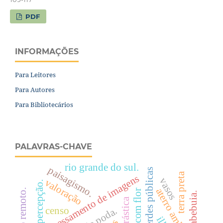
PDF
INFORMAÇÕES
Para Leitores
Para Autores
Para Bibliotecários
PALAVRAS-CHAVE
rio grande do sul.
paisagismo.
Áreas verdes públicas
terra preta
processamento de imagens
vasos
valoração
percepção.
aterro ambiental.
árvores com flor
tabebuia.
censo