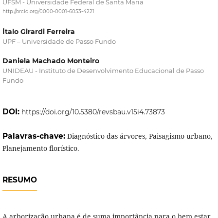
UFSM - Universidade Federal de Santa Maria
http://orcid.org/0000-0001-6053-4221
Ítalo Girardi Ferreira
UPF – Universidade de Passo Fundo
Daniela Machado Monteiro
UNIDEAU - Instituto de Desenvolvimento Educacional de Passo
Fundo
DOI:
https://doi.org/10.5380/revsbau.v15i4.73873
Palavras-chave:
Diagnóstico das árvores, Paisagismo urbano,
Planejamento florístico.
RESUMO
A arborização urbana é de suma importância para o bem estar