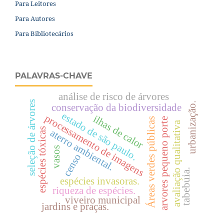
Para Leitores
Para Autores
Para Bibliotecários
PALAVRAS-CHAVE
análise de risco de árvores
seleção de árvores
urbanização.
conservação da biodiversidade
estado de são paulo.
processamento de imagens
ilhas de calor
Áreas verdes públicas
arvores pequeno porte
avaliação qualitativa
espécies tóxicas
aterro ambiental.
vasos
censo
tabebuia.
espécies invasoras.
riqueza de espécies.
viveiro municipal
jardins e praças.