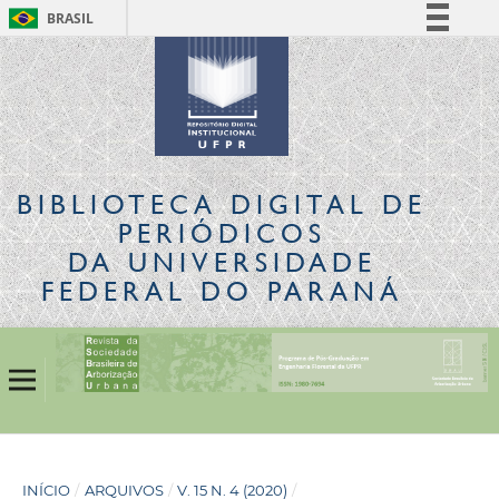
BRASIL
Simplifique!
Comunica BR
Participe
Acesso à informação
Legislação
BIBLIOTECA DIGITAL
DE
Canais
PERIÓDICOS
DA UNIVERSIDADE
FEDERAL DO PARANÁ
INÍCIO
/
ARQUIVOS
/
V. 15 N. 4 (2020)
/