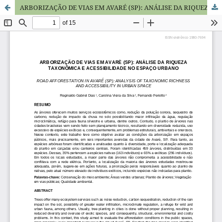
ARBORIZAÇÃO DE VIAS EM AVARÉ (SP): ANÁLISE DA RIQUEZA TAXONÔMICA E ACESSIBILIDADE NO ESPAÇO URBANO