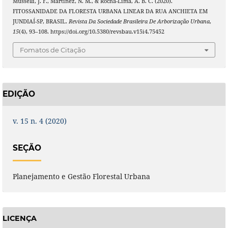
Musselli, J. F., Martinez, N. M., & Rocha-Lima, A. B. C. (2020).
FITOSSANIDADE DA FLORESTA URBANA LINEAR DA RUA ANCHIETA EM
JUNDIAÍ-SP, BRASIL.
Revista Da Sociedade Brasileira De Arborização Urbana
,
15
(4), 93–108. https://doi.org/10.5380/revsbau.v15i4.75452
Fomatos de Citação
EDIÇÃO
v. 15 n. 4 (2020)
SEÇÃO
Planejamento e Gestão Florestal Urbana
LICENÇA