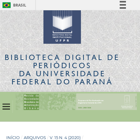
BRASIL
Simplifique!
Comunica BR
Participe
Acesso à informação
Legislação
BIBLIOTECA DIGITAL
DE
Canais
PERIÓDICOS
DA UNIVERSIDADE
FEDERAL DO PARANÁ
INÍCIO
/
ARQUIVOS
/
V. 15 N. 4 (2020)
/