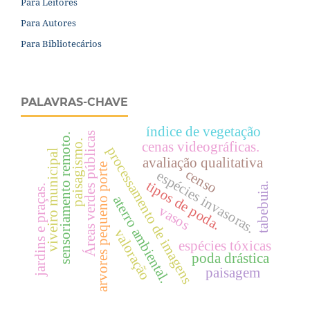
Para Leitores
Para Autores
Para Bibliotecários
PALAVRAS-CHAVE
índice de vegetação
Áreas verdes públicas
sensoriamento remoto.
paisagismo.
cenas videográficas.
processamento de imagens
viveiro municipal
avaliação qualitativa
arvores pequeno porte
censo
espécies invasoras.
tipos de poda.
tabebuia.
jardins e praças.
aterro ambiental.
vasos
valoração
espécies tóxicas
poda drástica
paisagem