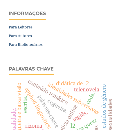
INFORMAÇÕES
Para Leitores
Para Autores
Para Bibliotecários
PALAVRAS-CHAVE
conteúdo temático
didática de l2
identidades subversivas
cegueira e baixa visão
estudos de gênero
telenovela
applied linguistics;
coda.
palavras-chave
escrita.
cegueira.
homossexualidades
notícia online
transexualidade.
inglês.
linguística queer
rizoma
l2