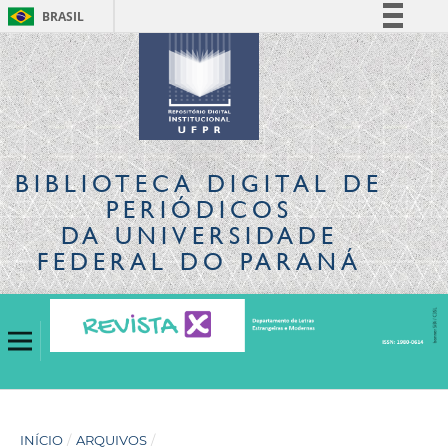
BRASIL
Simplifique!
Comunica BR
Participe
Acesso à informação
Legislação
BIBLIOTECA DIGITAL
DE
Canais
PERIÓDICOS
DA UNIVERSIDADE
FEDERAL DO PARANÁ
INÍCIO
/
ARQUIVOS
/