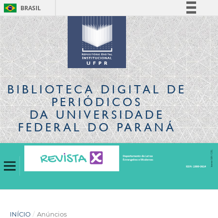
BRASIL
Simplifique!
Comunica BR
Participe
Acesso à informação
Legislação
BIBLIOTECA DIGITAL
DE
Canais
PERIÓDICOS
DA UNIVERSIDADE
FEDERAL DO PARANÁ
INÍCIO
/
Anúncios