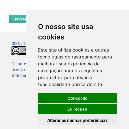
ENVIAR SUBMISSÃO
O nosso site usa
cookies
ISSN: 1980-0614
Este site utiliza cookies e outras
tecnologias de rastreamento para
melhorar sua experiência de
O conteúdo dessa Revista está publicado sob a
licença
Creative Commons Attribution 4.0
navegação para os seguintes
International License
propósitos:
para ativar a
funcionalidade básica do site
.
Concordo
Eu recuso
Alterar as minhas preferências