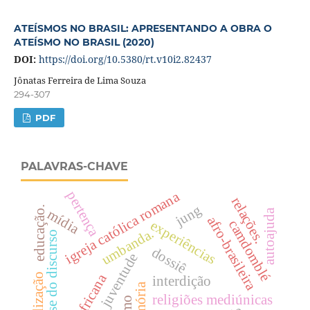
ATEÍSMOS NO BRASIL: APRESENTANDO A OBRA O
ATEÍSMO NO BRASIL (2020)
DOI:
https://doi.org/10.5380/rt.v10i2.82437
Jônatas Ferreira de Lima Souza
294-307
PDF
PALAVRAS-CHAVE
pertença
igreja católica romana
relações.
jung
educação.
mídia
autoajuda
afro-brasileira
camdomblé
experiências
umbanda.
análise do discurso
dossiê
juventude
civilização
interdição
memória
religiões mediúnicas