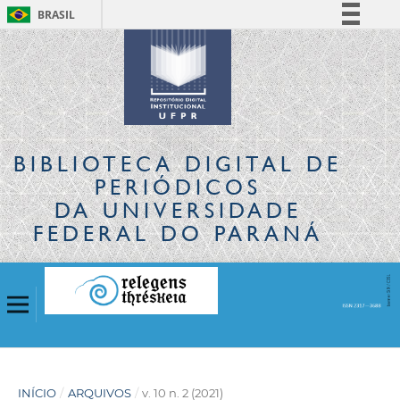
BRASIL
Simplifique!
Comunica BR
Participe
Acesso à informação
Legislação
BIBLIOTECA DIGITAL
DE
Canais
PERIÓDICOS
DA UNIVERSIDADE
FEDERAL DO PARANÁ
INÍCIO
/
ARQUIVOS
/
v. 10 n. 2 (2021)