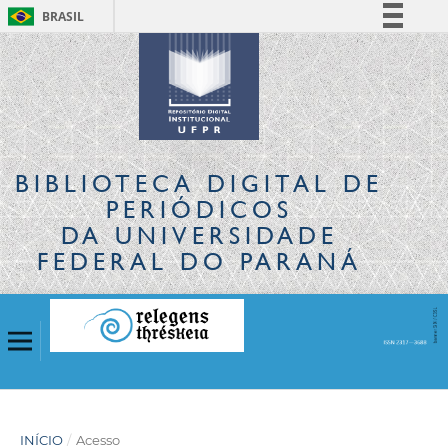
BRASIL
Simplifique!
Comunica BR
Participe
Acesso à informação
Legislação
BIBLIOTECA DIGITAL
DE
Canais
PERIÓDICOS
DA UNIVERSIDADE
FEDERAL DO PARANÁ
INÍCIO
/
Acesso