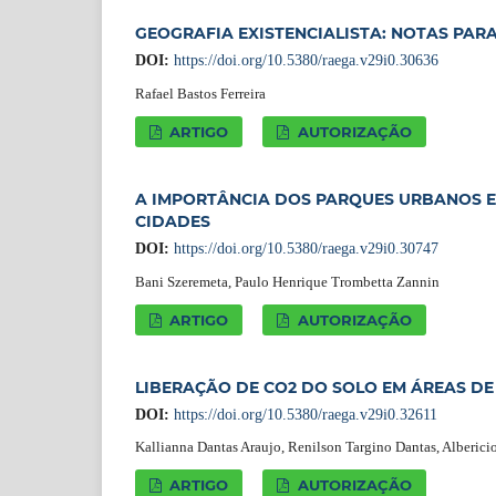
GEOGRAFIA EXISTENCIALISTA: NOTAS PA
DOI:
https://doi.org/10.5380/raega.v29i0.30636
Rafael Bastos Ferreira
ARTIGO
AUTORIZAÇÃO
A IMPORTÂNCIA DOS PARQUES URBANOS E
CIDADES
DOI:
https://doi.org/10.5380/raega.v29i0.30747
Bani Szeremeta, Paulo Henrique Trombetta Zannin
ARTIGO
AUTORIZAÇÃO
LIBERAÇÃO DE CO2 DO SOLO EM ÁREAS DE
DOI:
https://doi.org/10.5380/raega.v29i0.32611
Kallianna Dantas Araujo, Renilson Targino Dantas, Alberic
ARTIGO
AUTORIZAÇÃO