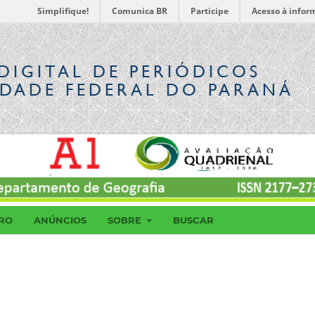
Simplifique!
Comunica BR
Participe
Acesso à infor
DIGITAL
DE PERIÓDICOS
IDADE FEDERAL DO PARANÁ
RO
ANÚNCIOS
SOBRE
BUSCAR