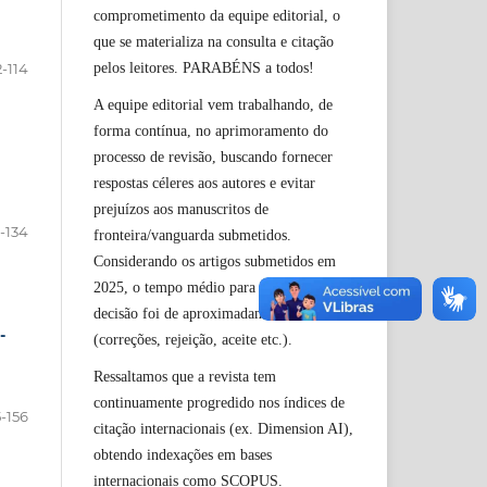
comprometimento da equipe editorial, o
que se materializa na consulta e citação
pelos leitores. PARABÉNS a todos!
-114
A equipe editorial vem trabalhando, de
forma contínua, no aprimoramento do
processo de revisão, buscando fornecer
respostas céleres aos autores e evitar
prejuízos aos manuscritos de
5-134
fronteira/vanguarda submetidos.
Considerando os artigos submetidos em
2025, o tempo médio para a primeira
decisão foi de aproximadamente 40 dias
-
(correções, rejeição, aceite etc.).
Ressaltamos que a revista tem
continuamente progredido nos índices de
5-156
citação internacionais (ex. Dimension AI),
obtendo indexações em bases
internacionais como SCOPUS.