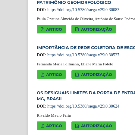
PATRIMÔNIO GEOMORFOLÓGICO
DOI:
https://doi.org/10.5380/raega.v29i0.30083
Paula Cristina Almeida de Oliveira, António de Sousa Pedros
ARTIGO
AUTORIZAÇÃO
IMPORTÂNCIA DE REDE COLETORA DE ESG
DOI:
https://doi.org/10.5380/raega.v29i0.30527
Fernanda Maria Follmann, Eliane Maria Foleto
ARTIGO
AUTORIZAÇÃO
OS DESIGUAIS LIMITES DA PORTA DE ENTR
MG, BRASIL
DOI:
https://doi.org/10.5380/raega.v29i0.30624
Rivaldo Mauro Faria
ARTIGO
AUTORIZAÇÃO