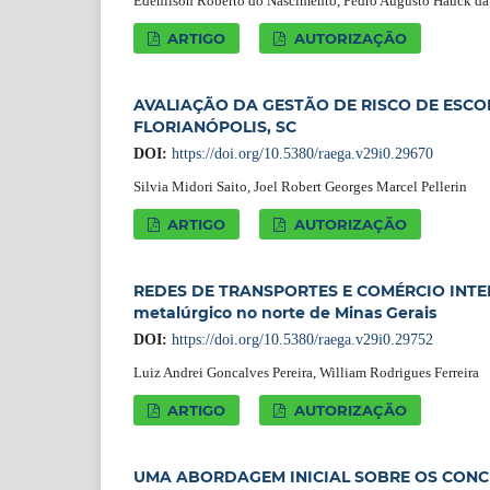
Edenilson Roberto do Nascimento, Pedro Augusto Hauck da
ARTIGO
AUTORIZAÇÃO
AVALIAÇÃO DA GESTÃO DE RISCO DE ESC
FLORIANÓPOLIS, SC
DOI:
https://doi.org/10.5380/raega.v29i0.29670
Silvia Midori Saito, Joel Robert Georges Marcel Pellerin
ARTIGO
AUTORIZAÇÃO
REDES DE TRANSPORTES E COMÉRCIO INTERNAC
metalúrgico no norte de Minas Gerais
DOI:
https://doi.org/10.5380/raega.v29i0.29752
Luiz Andrei Goncalves Pereira, William Rodrigues Ferreira
ARTIGO
AUTORIZAÇÃO
UMA ABORDAGEM INICIAL SOBRE OS CONC