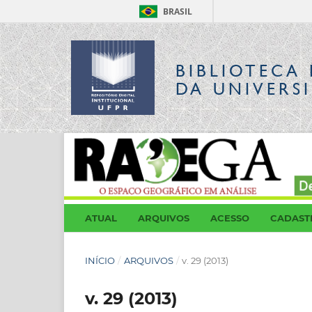
BRASIL
BIBLIOTECA 
DA UNIVERS
ATUAL
ARQUIVOS
ACESSO
CADAST
INÍCIO
/
ARQUIVOS
/
v. 29 (2013)
v. 29 (2013)