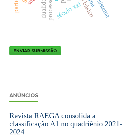
geosistema
dualidade
século xxi
ENVIAR SUBMISSÃO
ANÚNCIOS
Revista RAEGA consolida a
classificação A1 no quadriênio 2021-
2024