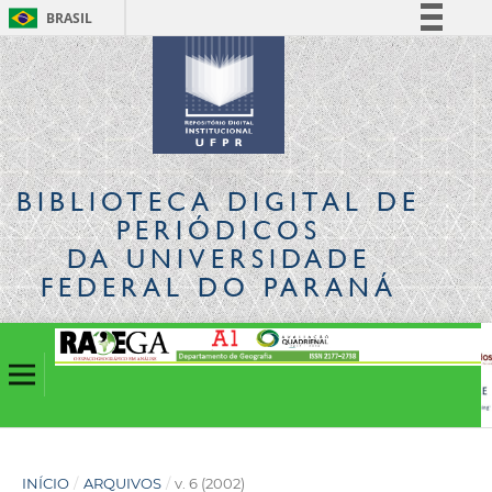
BRASIL
Simplifique!
Comunica BR
Participe
Acesso à informação
Legislação
BIBLIOTECA DIGITAL
DE
Canais
PERIÓDICOS
DA UNIVERSIDADE
FEDERAL DO PARANÁ
INÍCIO
/
ARQUIVOS
/
v. 6 (2002)