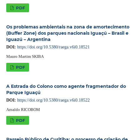
PDF
Os problemas ambientais na zona de amortecimento
(Buffer Zone) dos parques nacionais Iguaçú – Brasil e
Iguazú – Argentina
DOI:
https://doi.org/10.5380/raega.v6i0.18521
Mauro Martim SKIBA
PDF
A Estrada do Colono como agente fragmentador do
Parque Iguaçú
DOI:
https://doi.org/10.5380/raega.v6i0.18522
Arnaldo RICOBOM
PDF
Passeio Público de Curitiba: o processo de criação de