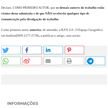
Declaro
,
COMO PRIMEIRO AUTOR
,
que
os
demais
autores do trabalho estão
cientes de
sta
submiss
ão e
de
que
NÃO
receberão qualquer tipo de
remuneração pela divulgação do trabalho
.
C
omo primeiro autor
,
a
utorizo
,
de antemão,
a RA’E GA -
O Espaço Geográfico
em Análise
(
ISSN 2177-2738
)
,
a publicar o artigo, caso aceito.
INFORMAÇÕES