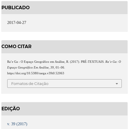
PUBLICADO
2017-04-27
COMO CITAR
Ra’e Ga - O Espaço Geográfico em Análise, R. (2017). PRÉ-TEXTUAIS.
Ra’e Ga: O
Espaço Geográfico Em Análise
,
39
, 01–06.
https://doi.org/10.5380/raega.v39i0.52063
Fomatos de Citação
EDIÇÃO
v. 39 (2017)