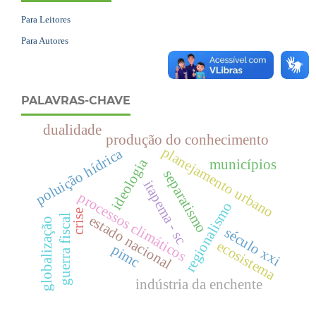
Para Leitores
Para Autores
PALAVRAS-CHAVE
dualidade
produção do conhecimento
planejamento urbano
poluição hídrica
ideologia
municípios
separatismo
itapema - sc
processos climáticos
regionalismo
crise
estado nacional
guerra fiscal
globalização
século xxi
ecosistema
pimc
indústria da enchente