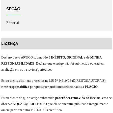
SEÇÃO
Editorial
LICENÇA
Declaro
que o
ARTIGO
submetido
é
INÉDITO
,
ORIGINAL
e
de
MINHA
RESPONSABILIDADE
.
Declaro que o artigo não foi submetido ou está em
avaliação em outra revista/periódico.
Est
ou
ciente dos itens presentes na LEI Nº 9.610
/
98 (DIREITOS AUTORAIS)
e
me
responsabili
z
o
por quaisquer problemas relacionados a
PLÁGIO
.
E
stou
ciente de que o artigo submetido
poderá ser removido da Revista
,
caso se
observe
A QUALQUER TEMPO
que
ele
se encontra publicado integralmente
ou em parte em outro
PERIÓDICO
científico.