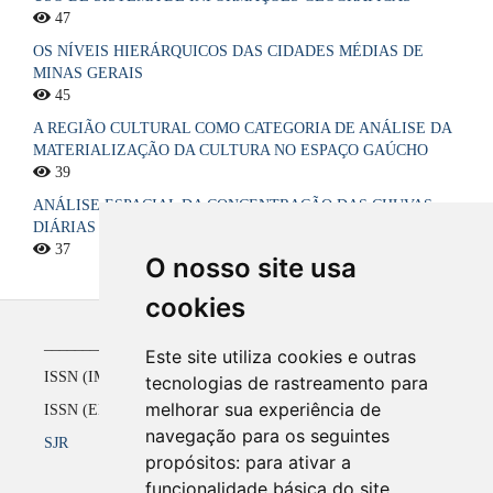
47
OS NÍVEIS HIERÁRQUICOS DAS CIDADES MÉDIAS DE
MINAS GERAIS
45
A REGIÃO CULTURAL COMO CATEGORIA DE ANÁLISE DA
MATERIALIZAÇÃO DA CULTURA NO ESPAÇO GAÚCHO
39
ANÁLISE ESPACIAL DA CONCENTRAÇÃO DAS CHUVAS
DIÁRIAS NO ESTADO DA PARAÍBA, BRASIL
37
O nosso site usa
cookies
_____________________________________________
Este site utiliza cookies e outras
ISSN (IMPRESSO) 1516-4136 até 2008
tecnologias de rastreamento para
melhorar sua experiência de
ISSN (ELETRÔNICO) 2177-2738 a partir de 2009
navegação para os seguintes
SJR
propósitos:
para ativar a
funcionalidade básica do site
.