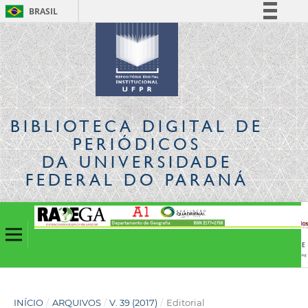
BRASIL
Simplifique!
Comunica BR
Participe
Acesso à informação
Legislação
BIBLIOTECA DIGITAL
DE
Canais
PERIÓDICOS
DA UNIVERSIDADE
FEDERAL DO PARANÁ
INÍCIO
/
ARQUIVOS
/
V. 39 (2017)
/
Editorial