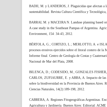
BADII, M. y LANDEROS, J. Plaguicidas que afectan a la
sustentabilidad. Revista Cultura Científica y Tecnológica
BARRAL M. y MACEIRA N. Landuse planning based on e
A case study in the Southeast Pampas of Argentina. Agri
Environment, 154: 34-43, 2012.
BÉRTOLA, G.; CORTIZO, L.; MERLOTTO, A. e ISLA, F
procesos erosivos ejercidos sobre el litoral costero de la
Informe final. Centro de Geología de Costas y Cuaternari
Nacional de Mar del Plata, 2008.
BILENCA, D.; CODESIDO, M.; GONZALES FISHER, 
CARLOS, ZUFIAURRE, E. y ABBA, A. Impacto de las tr
sobre la biodiversidad en la Provincia de Buenos Aires. 
Ciencias Naturales, 14(2):189-198, 2012.
CABRERA, A. Regiones Fitogeográficas Argentinas. Enci
Agricultura y Jardinería. Buenos Aires: Editorial: ACM