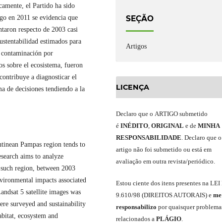
camente, el Partido ha sido
rgo en 2011 se evidencia que
SEÇÃO
ntaron respecto de 2003 casi
ustentabilidad estimados para
Artigos
e contaminación por
os sobre el ecosistema, fueron
contribuye a diagnosticar el
LICENÇA
ma de decisiones tendiendo a la
Declaro
que o
ARTIGO
submetido
é
INÉDITO
,
ORIGINAL
e
de
MINHA
RESPONSABILIDADE
.
Declaro que o
ntinean Pampas region tends to
artigo não foi submetido ou está em
esearch aims to analyze
avaliação em outra revista/periódico.
f such region, between 2003
vironmental impacts associated
Est
ou
ciente dos itens presentes na LEI
Landsat 5 satellite images was
9.610
/
98 (DIREITOS AUTORAIS)
e
me
ere surveyed and sustainability
responsabili
z
o
por quaisquer problema
abitat, ecosystem and
relacionados a
PLÁGIO
.