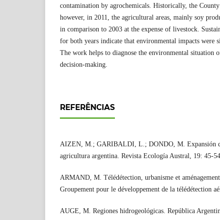
contamination by agrochemicals. Historically, the Count
however, in 2011, the agricultural areas, mainly soy pro
in comparison to 2003 at the expense of livestock. Sustain
for both years indicate that environmental impacts were s
The work helps to diagnose the environmental situation o
decision-making.
REFERÊNCIAS
AIZEN, M.; GARIBALDI, L.; DONDO, M. Expansión de la
agricultura argentina. Revista Ecología Austral, 19: 45-5
ARMAND, M. Télédétection, urbanisme et aménagement. 
Groupement pour le développement de la télédétection a
AUGE, M. Regiones hidrogeológicas. República Argentin