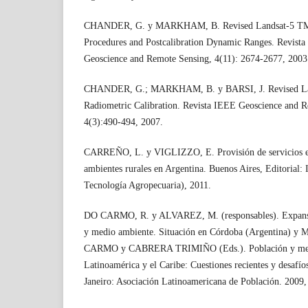
CHANDER, G. y MARKHAM, B. Revised Landsat-5 TM R
Procedures and Postcalibration Dynamic Ranges. Revista
Geoscience and Remote Sensing, 4(11): 2674-2677, 2003
CHANDER, G.; MARKHAM, B. y BARSI, J. Revised La
Radiometric Calibration. Revista IEEE Geoscience and R
4(3):490-494, 2007.
CARREÑO, L. y VIGLIZZO, E. Provisión de servicios eco
ambientes rurales en Argentina. Buenos Aires, Editorial:
Tecnología Agropecuaria), 2011.
DO CARMO, R. y ALVAREZ, M. (responsables). Expansión
y medio ambiente. Situación en Córdoba (Argentina) y M
CARMO y CABRERA TRIMIÑO (Eds.). Población y med
Latinoamérica y el Caribe: Cuestiones recientes y desafíos
Janeiro: Asociación Latinoamericana de Población. 2009,