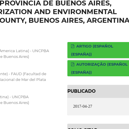
PROVINCIA DE BUENOS AIRES,
URIZATION AND ENVIRONMENTAL
OUNTY, BUENOS AIRES, ARGENTIN
ARTIGO (ESPAÑOL
 America Latina) - UNCPBA
(ESPAÑA))
de Buenos Aires)
AUTORIZAÇÃO (ESPAÑOL
(ESPAÑA))
ente) - FAUD (Facultad de
Nacional de Mar del Plata
PUBLICADO
atina) - UNCPBA
de Buenos Aires)
2017-04-27