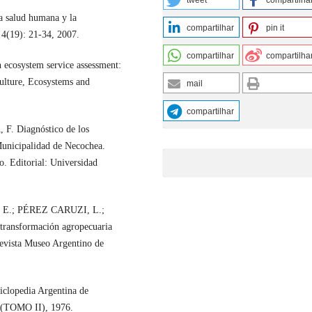
tweet
compartilha
 salud humana y la
compartilhar
pin it
, 4(19): 21-34, 2007.
compartilhar
compartilha
cosystem service assessment:
culture, Ecosystems and
mail
compartilhar
. Diagnóstico de los
 Municipalidad de Necochea.
o. Editorial: Universidad
E.; PÉREZ CARUZI, L.;
ansformación agropecuaria
Revista Museo Argentino de
clopedia Argentina de
E (TOMO II), 1976.