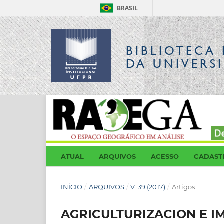
BRASIL
BIBLIOTECA 
DA UNIVERS
ATUAL
ARQUIVOS
ACESSO
CADAST
INÍCIO
/
ARQUIVOS
/
V. 39 (2017)
/
Artigos
AGRICULTURIZACION E I