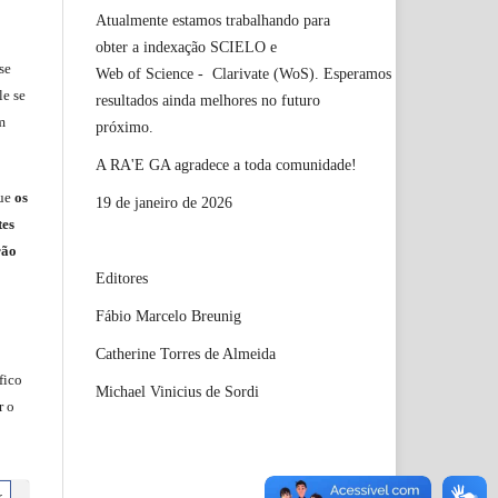
Atualmente estamos trabalhando para
obter a indexação SCIELO e
se
Web of Science - Clarivate (WoS). Esperamos
le
se
resultados ainda melhores no futuro
m
próximo.
A RA'E GA agradece a toda comunidade!
ue
os
19 de janeiro de 2026
tes
rão
Editores
Fábio Marcelo Breunig
Catherine Torres de Almeida
fico
Michael Vinicius de Sordi
r o