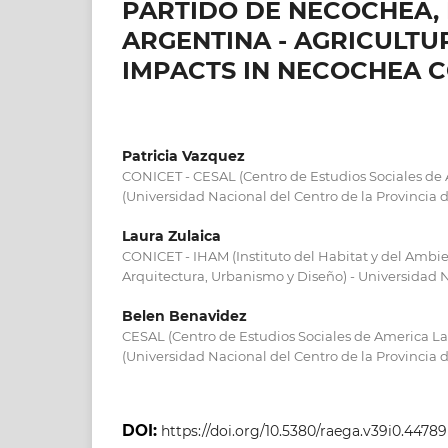
PARTIDO DE NECOCHEA, 
ARGENTINA - AGRICULT
IMPACTS IN NECOCHEA C
Patricia Vazquez
CONICET - CESAL (Centro de Estudios Sociales de
(Universidad Nacional del Centro de la Provincia 
Laura Zulaica
CONICET - IHAM (Instituto del Habitat y del Ambi
Arquitectura, Urbanismo y Diseño) - Universidad 
Belen Benavidez
CESAL (Centro de Estudios Sociales de America L
(Universidad Nacional del Centro de la Provincia 
DOI:
https://doi.org/10.5380/raega.v39i0.44789