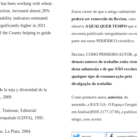
y has been working with wheat;
duction, increased almost 20%
E
stou
ciente de que o artigo submetido
ability indicators estimated
poderá ser removido da Revista
,
caso 
ignificantly higher in 2011.
observe
A QUALQUER TEMPO
que
e
f the County helping to guide
encontra publicado integralmente ou e
parte em outro
PERIÓDICO
científico.
Declaro
,
COMO PRIMEIRO AUTOR
,
q
demais
autores do trabalho estão cien
de
sta
submiss
ão e
de
que
NÃO
recebe
qualquer tipo de remuneração pela
divulgação do trabalho
.
 soja y diversidad de la
4, 2009.
C
omo primeiro autor
,
a
utorizo
,
de
antemão,
a RA’E GA -
O Espaço Geográ
Toulouse, Editorial:
em Análise
(
ISSN 2177-2738
)
,
a publica
érospatiale (GDTA), 1995.
artigo, caso aceito.
a. La Plata, 2004.