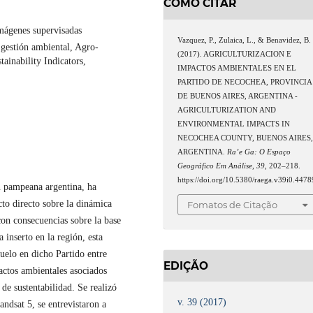
COMO CITAR
imágenes supervisadas
Vazquez, P., Zulaica, L., & Benavidez, B.
y gestión ambiental, Agro-
(2017). AGRICULTURIZACION E
ainability Indicators,
IMPACTOS AMBIENTALES EN EL
PARTIDO DE NECOCHEA, PROVINCIA
DE BUENOS AIRES, ARGENTINA -
AGRICULTURIZATION AND
ENVIRONMENTAL IMPACTS IN
NECOCHEA COUNTY, BUENOS AIRES
ARGENTINA.
Ra’e Ga: O Espaço
Geográfico Em Análise
,
39
, 202–218.
https://doi.org/10.5380/raega.v39i0.4478
n pampeana argentina, ha
cto directo sobre la dinámica
Fomatos de Citação
on consecuencias sobre la base
 inserto en la región, esta
suelo en dicho Partido entre
EDIÇÃO
actos ambientales asociados
 de sustentabilidad. Se realizó
v. 39 (2017)
andsat 5, se entrevistaron a