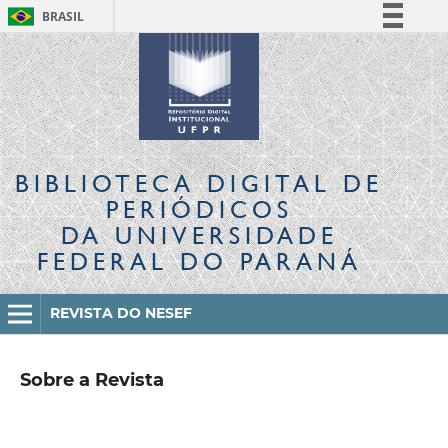
BRASIL
Simplifique!
Comunica BR
Participe
Acesso à informação
Legislação
BIBLIOTECA DIGITAL
DE
Canais
PERIÓDICOS
DA UNIVERSIDADE
FEDERAL DO PARANÁ
REVISTA DO NESEF
Sobre a Revista