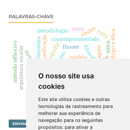
PALAVRAS-CHAVE
ensino
ética
metodologia
rorty
diálogo e ética.
reificação
literatura.
contemporaneidade.
mitos
método reflexivo
fotografia
flusser
filosofia.
arquitetura escolar
imagem
novos layouts
empreendedorismo
paidéia
pde
autonomia
educação filosófica.
conhecimento
tecnologia.
dispositivo
O nosso site usa
bar
diálogo
afetos.
cookies
super-heróis
Este site utiliza cookies e outras
tecnologias de rastreamento para
melhorar sua experiência de
navegação para os seguintes
ENVIAR SUBMISSÃO
propósitos:
para ativar a