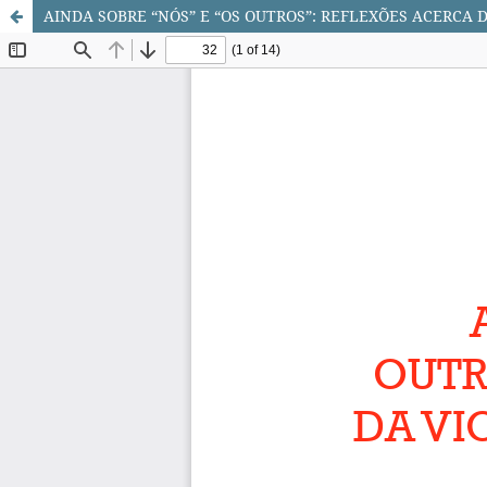
AINDA SOBRE “NÓS” E “OS OUTROS”: REFLEXÕES ACERCA 