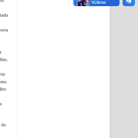
en
tada
 esta
r
fim,
tir
esmo
dito
m
 do