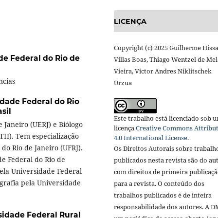
LICENÇA
Copyright (c) 2025 Guilherme Hiss
de Federal do Rio de
Villas Boas, Thiago Wentzel de Me
Vieira, Victor Andres Niklitschek
ncias
Urzua
idade Federal do Rio
sil
Este trabalho está licenciado sob 
 Janeiro (UERJ) e Biólogo
licença
Creative Commons Attribu
TH). Tem especialização
4.0 International License
.
do Rio de Janeiro (UFRJ).
Os Direitos Autorais sobre trabalh
e Federal do Rio de
publicados nesta revista são do aut
ela Universidade Federal
com direitos de primeira publicaç
grafia pela Universidade
para a revista. O conteúdo dos
trabalhos publicados é de inteira
responsabilidade dos autores. A D
sidade Federal Rural