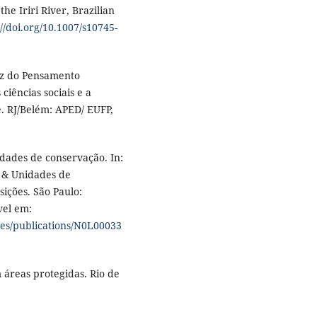
he Iriri River, Brazilian
://doi.org/10.1007/s10745-
riz do Pensamento
 ciências sociais e a
e. RJ/Belém: APED/ EUFP,
idades de conservação. In:
s & Unidades de
ições. São Paulo:
vel em:
iles/publications/N0L00033
áreas protegidas. Rio de