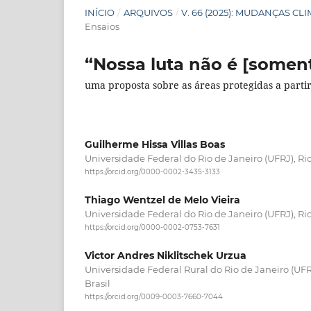
INÍCIO
/
ARQUIVOS
/
V. 66 (2025): MUDANÇAS C
Ensaios
“Nossa luta não é [somente
uma proposta sobre as áreas protegidas a partir 
Guilherme Hissa Villas Boas
Universidade Federal do Rio de Janeiro (UFRJ), Rio 
https://orcid.org/0000-0002-3435-3133
Thiago Wentzel de Melo Vieira
Universidade Federal do Rio de Janeiro (UFRJ), Rio 
https://orcid.org/0000-0002-0753-7631
Victor Andres Niklitschek Urzua
Universidade Federal Rural do Rio de Janeiro (UFRR
Brasil
https://orcid.org/0009-0003-7660-7044