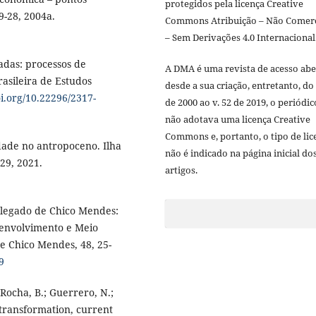
protegidos pela licença Creative
9-28, 2004a.
Commons Atribuição – Não Comerc
– Sem Derivações 4.0 Internacional
adas: processos de
A DMA é uma revista de acesso abe
rasileira de Estudos
desde a sua criação, entretanto, do 
oi.org/10.22296/2317-
de 2000 ao v. 52 de 2019, o periódic
não adotava uma licença Creative
Commons e, portanto, o tipo de lic
dade no antropoceno. Ilha
não é indicado na página inicial do
-29, 2021.
artigos.
 O legado de Chico Mendes:
esenvolvimento e Meio
de Chico Mendes, 48, 25-
9
; Rocha, B.; Guerrero, N.;
 transformation, current