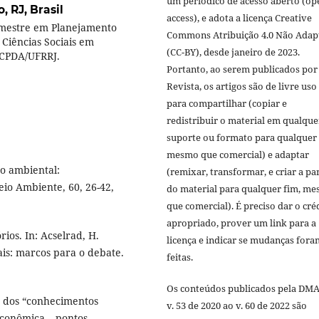
um periódico de acesso aberto (op
, RJ, Brasil
access), e adota a licença Creative
 mestre em Planejamento
Commons Atribuição 4.0 Não Adap
Ciências Sociais em
(CC-BY), desde janeiro de 2023.
 CPDA/UFRRJ.
Portanto, ao serem publicados por
Revista, os artigos são de livre uso
para compartilhar (copiar e
redistribuir o material em qualque
suporte ou formato para qualquer 
mesmo que comercial) e adaptar
mo ambiental:
(remixar, transformar, e criar a par
eio Ambiente, 60, 26-42,
do material para qualquer fim, m
que comercial). É preciso dar o cré
apropriado, prover um link para a
ios. In: Acselrad, H.
licença e indicar se mudanças fora
iais: marcos para o debate.
feitas.
Os conteúdos publicados pela DMA
a dos “conhecimentos
v. 53 de 2020 ao v. 60 de 2022 são
 econômica – pontos