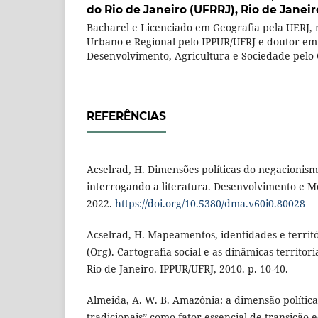
do Rio de Janeiro (UFRRJ), Rio de Janeiro
Bacharel e Licenciado em Geografia pela UERJ,
Urbano e Regional pelo IPPUR/UFRJ e doutor em 
Desenvolvimento, Agricultura e Sociedade pelo
REFERÊNCIAS
Acselrad, H. Dimensões políticas do negacionis
interrogando a literatura. Desenvolvimento e M
2022.
https://doi.org/10.5380/dma.v60i0.80028
Acselrad, H. Mapeamentos, identidades e territór
(Org). Cartografia social e as dinâmicas territor
Rio de Janeiro. IPPUR/UFRJ, 2010. p. 10-40.
Almeida, A. W. B. Amazônia: a dimensão polític
tradicionais” como fator essencial de transição