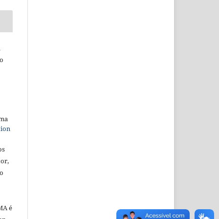
a
lo
uma
tion
os
or,
ão
MA é