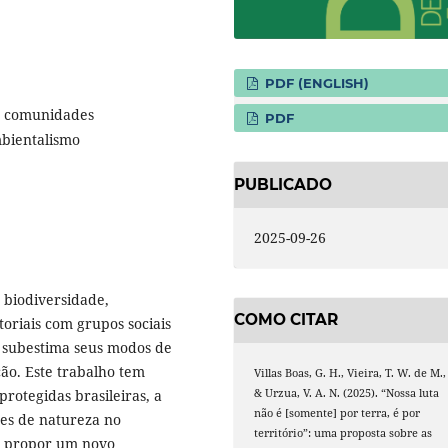
PDF (ENGLISH)
 e comunidades
PDF
ambientalismo
PUBLICADO
2025-09-26
a biodiversidade,
COMO CITAR
toriais com grupos sociais
s subestima seus modos de
ão. Este trabalho tem
Villas Boas, G. H., Vieira, T. W. de M.,
& Urzua, V. A. N. (2025). “Nossa luta
protegidas brasileiras, a
não é [somente] por terra, é por
ões de natureza no
território”: uma proposta sobre as
e propor um novo