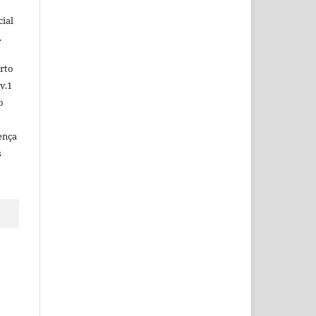
ial
.
rto
v.1
o
ença
s