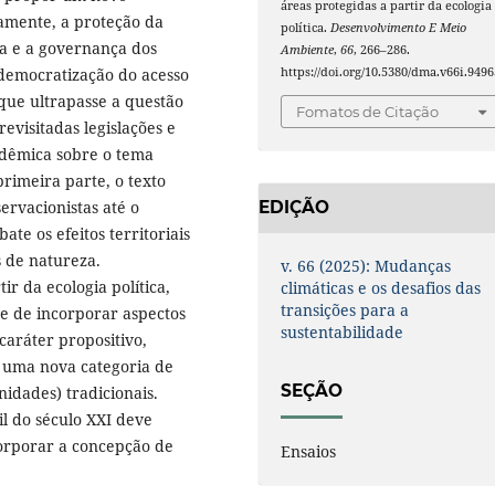
áreas protegidas a partir da ecologia
amente, a proteção da
política.
Desenvolvimento E Meio
ia e a governança dos
Ambiente
,
66
, 266–286.
https://doi.org/10.5380/dma.v66i.9496
democratização do acesso
que ultrapasse a questão
Fomatos de Citação
visitadas legislações e
adêmica sobre o tema
rimeira parte, o texto
ervacionistas até o
EDIÇÃO
te os efeitos territoriais
s de natureza.
v. 66 (2025): Mudanças
r da ecologia política,
climáticas e os desafios das
transições para a
e de incorporar aspectos
sustentabilidade
caráter propositivo,
 uma nova categoria de
SEÇÃO
nidades) tradicionais.
l do século XXI deve
corporar a concepção de
Ensaios