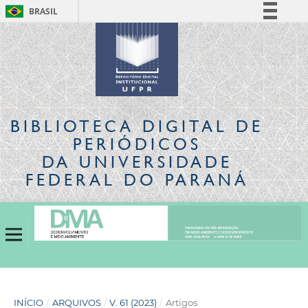
BRASIL
Simplifique!
Comunica BR
Participe
Acesso à informação
Legislação
BIBLIOTECA DIGITAL
DE
Canais
PERIÓDICOS
DA UNIVERSIDADE
FEDERAL DO PARANÁ
INÍCIO
/
ARQUIVOS
/
V. 61 (2023)
/
Artigos