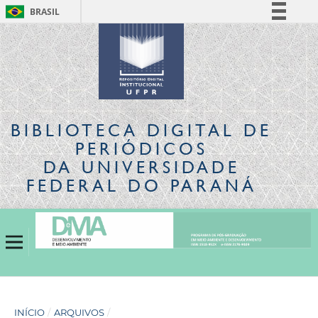
BRASIL
Simplifique!
Comunica BR
Participe
Acesso à informação
Legislação
BIBLIOTECA DIGITAL
DE
Canais
PERIÓDICOS
DA UNIVERSIDADE
FEDERAL DO PARANÁ
INÍCIO
/
ARQUIVOS
/