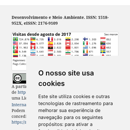
Desenvolvimento e Meio Ambiente. ISSN: 1518-
952X, eISSN: 2176-9109
O nosso site usa
cookies
A partir de 2023, Desenvolvimento e Meio Ambiente
de
https://revistas.ufpr.br/made
está licenciada com
Este site utiliza cookies e outras
uma Licença
Creative Commons - Atribuição 4.0
tecnologias de rastreamento para
Internacional
. CC BY 4.0
melhorar sua experiência de
Podem estar disponíveis autorizações adicionais às
concedidas no âmbito desta licença em
navegação para os seguintes
https://revistas.ufpr.br/made/about
.
propósitos:
para ativar a