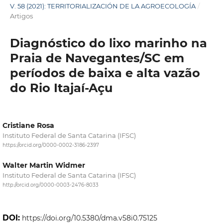
V. 58 (2021): TERRITORIALIZACIÓN DE LA AGROECOLOGÍA
/
Artigos
Diagnóstico do lixo marinho na
Praia de Navegantes/SC em
períodos de baixa e alta vazão
do Rio Itajaí-Açu
Cristiane Rosa
Instituto Federal de Santa Catarina (IFSC)
https://orcid.org/0000-0002-3186-2397
Walter Martin Widmer
Instituto Federal de Santa Catarina (IFSC)
http://orcid.org/0000-0003-2476-8033
DOI:
https://doi.org/10.5380/dma.v58i0.75125